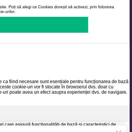
ite. Poți să alegi ce Cookies dorești să activezi, prin folosirea
e-urilor.
ate ca fiind necesare sunt esențiale pentru funcționarea de bază
ceste cookie-uri vor fi stocate în browserul dvs. doar cu
-uri poate avea un efect asupra experienței dvs. de navigare.
 care asigură funcționalități de bază și caracteristici de