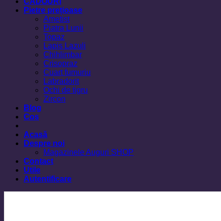
CADOURI
Pietre prețioase
Ametist
Piatra Lunii
Topaz
Lapis Lazuli
Chihlimbar
Crisopraz
Cuart fumuriu
Labradorit
Ochi de tigru
Zircon
Blog
Cos
Acasă
Despre noi
Magazinele Auguri SHOP
Contact
Utile
Autentificare