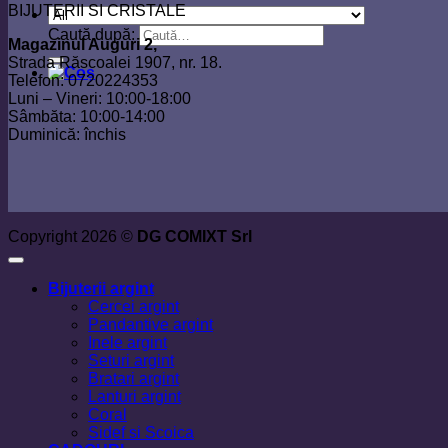
BIJUTERII SI CRISTALE
Caută după:
Magazinul Auguri 2,
Strada Răscoalei 1907, nr. 18.
Telefon: 0720224353
Luni – Vineri: 10:00-18:00
Sâmbăta: 10:00-14:00
Duminică: închis
Copyright 2026 ©
DG COMIXT Srl
Bijuterii argint
Cercei argint
Pandantive argint
Inele argint
Seturi argint
Bratari argint
Lanturi argint
Coral
Sidef si Scoica