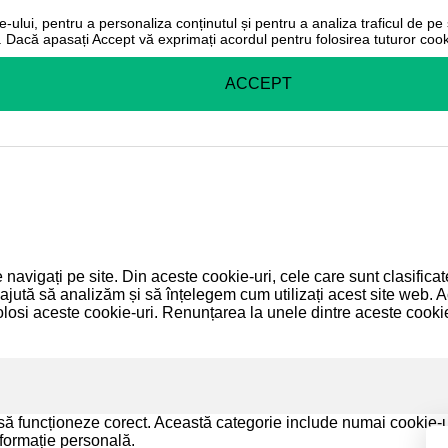
-ului, pentru a personaliza conținutul și pentru a analiza traficul de pe s
r. Dacă apasați Accept vă exprimați acordul pentru folosirea tuturor cooki
ACCEPT
 navigați pe site. Din aceste cookie-uri, cele care sunt clasific
 ajută să analizăm și să înțelegem cum utilizați acest site web. A
si aceste cookie-uri. Renunțarea la unele dintre aceste cookie
să funcționeze corect. Această categorie include numai cookie-uri
nformație personală.