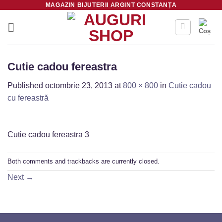
MAGAZIN BIJUTERII ARGINT CONSTANȚA
Skip
to
content
Cutie cadou fereastra
Published
octombrie 23, 2013
at
800 × 800
in
Cutie cadou
cu fereastră
Cutie cadou fereastra 3
Both comments and trackbacks are currently closed.
Next
→