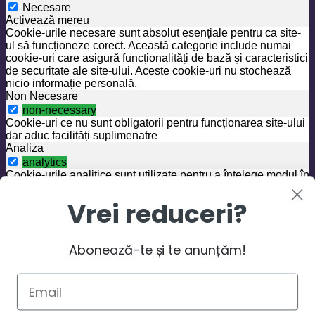
Necesare
Activează mereu
Cookie-urile necesare sunt absolut esențiale pentru ca site-
ul să funcționeze corect. Această categorie include numai
cookie-uri care asigură funcționalități de bază și caracteristici
de securitate ale site-ului. Aceste cookie-uri nu stochează
nicio informație personală.
Non Necesare
non-necessary
Cookie-uri ce nu sunt obligatorii pentru funcționarea site-ului
dar aduc facilități suplimenatre
Analiza
analytics
Cookie-urile analitice sunt utilizate pentru a înțelege modul în
care vizitatorii interacționează cu site-ul. Aceste cookie-uri
ajută la furnizarea de informații despre valorile numărului de
Vrei reduceri?
vizitatori, rata de respingere, sursa de trafic etc.
Publicitate
advertisement
Abonează-te și te anunțăm!
Cookie-urile publicitare sunt utilizate pentru a oferi
vizitatorilor reclame relevante și campanii de marketing.
Aceste cookie-uri urmăresc vizitatorii de pe site-urile web și
colectează informații pentru a oferi reclame personalizate.
Performanță