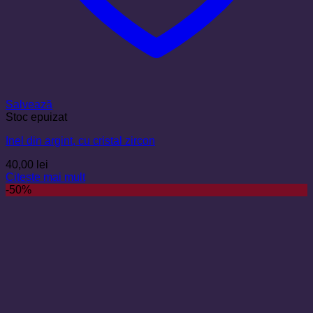
Salvează
Stoc epuizat
Inel din argint, cu cristal zircon
40,00
lei
Citește mai mult
-50%