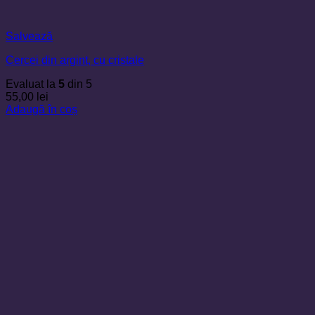
Salvează
Cercei din argint, cu cristale
Evaluat la
5
din 5
55,00
lei
Adaugă în coș