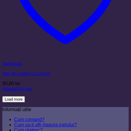
Salvează
Inel din argint cu zircon
50,00
lei
Adaugă în coș
Load more
Informații utile
Cum comand?
Cum sa-ti afli masura inelului?
Cum platesc?