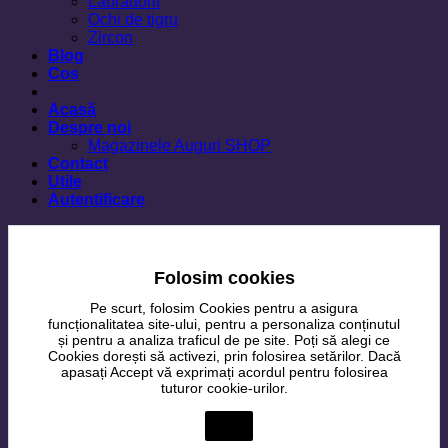
Labradorit
Ochi de tigru
Zircon
Blog
Cos
Acasă
Despre noi
Magazinele Auguri SHOP
Contact
Utile
Autentificare
Folosim cookies
Pe scurt, folosim Cookies pentru a asigura
funcționalitatea site-ului, pentru a personaliza conținutul
și pentru a analiza traficul de pe site. Poți să alegi ce
Cookies dorești să activezi, prin folosirea setărilor. Dacă
apasați Accept vă exprimați acordul pentru folosirea
tuturor cookie-urilor.
Setări