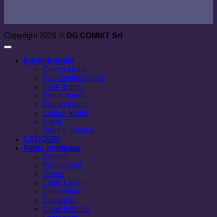
Copyright 2026 ©
DG COMIXT Srl
Bijuterii argint
Cercei argint
Pandantive argint
Inele argint
Seturi argint
Bratari argint
Lanturi argint
Coral
Sidef si Scoica
CADOURI
Pietre prețioase
Ametist
Piatra Lunii
Topaz
Lapis Lazuli
Chihlimbar
Crisopraz
Cuart fumuriu