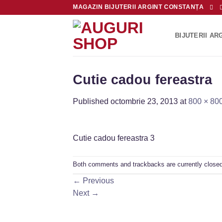
Skip
MAGAZIN BIJUTERII ARGINT CONSTANȚA
to
content
BIJUTERII AR
Cutie cadou fereastra
Published
octombrie 23, 2013
at
800 × 80
Cutie cadou fereastra 3
Both comments and trackbacks are currently closed
←
Previous
Next
→