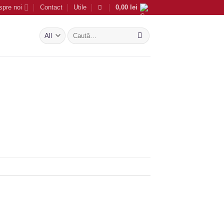
spre noi
Contact
Utile
0,00
lei
Caută
după: