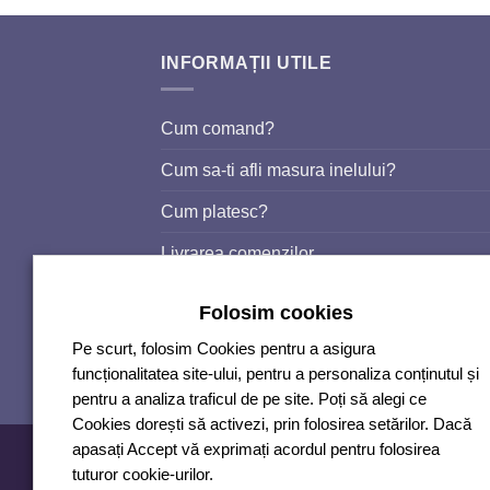
INFORMAȚII UTILE
Cum comand?
Cum sa-ti afli masura inelului?
Cum platesc?
Livrarea comenzilor
Politica de retur
Folosim cookies
Termeni si conditii
Pe scurt, folosim Cookies pentru a asigura
funcționalitatea site-ului, pentru a personaliza conținutul și
Politica de confidentialitate
pentru a analiza traficul de pe site. Poți să alegi ce
Cookies dorești să activezi, prin folosirea setărilor. Dacă
Copyright 2026 ©
DG COMIXT Srl
apasați Accept vă exprimați acordul pentru folosirea
tuturor cookie-urilor.