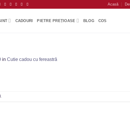
Acasă
De
GINT
CADOURI
PIETRE PREȚIOASE
BLOG
COS
0
in
Cutie cadou cu fereastră
.