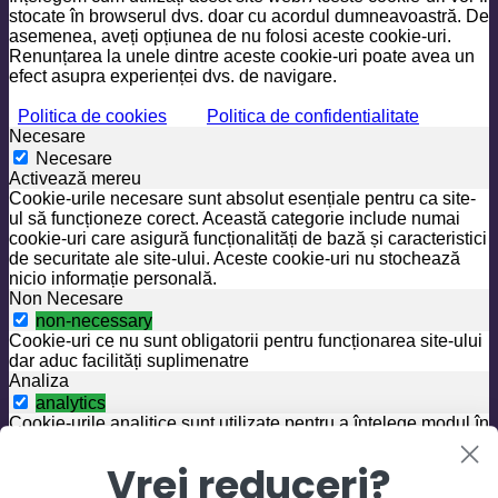
stocate în browserul dvs. doar cu acordul dumneavoastră. De
asemenea, aveți opțiunea de nu folosi aceste cookie-uri.
Renunțarea la unele dintre aceste cookie-uri poate avea un
efect asupra experienței dvs. de navigare.
Politica de cookies
Politica de confidentialitate
Necesare
Necesare
Activează mereu
Cookie-urile necesare sunt absolut esențiale pentru ca site-
ul să funcționeze corect. Această categorie include numai
cookie-uri care asigură funcționalități de bază și caracteristici
de securitate ale site-ului. Aceste cookie-uri nu stochează
nicio informație personală.
Non Necesare
non-necessary
Cookie-uri ce nu sunt obligatorii pentru funcționarea site-ului
dar aduc facilități suplimenatre
Analiza
analytics
Cookie-urile analitice sunt utilizate pentru a înțelege modul în
care vizitatorii interacționează cu site-ul. Aceste cookie-uri
ajută la furnizarea de informații despre valorile numărului de
Vrei reduceri?
vizitatori, rata de respingere, sursa de trafic etc.