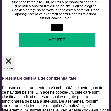
funcționalitatea site-ului, pentru a personaliza conținutul
și pentru a analiza traficul de pe site. Poți să alegi ce
Cookies dorești să activezi, prin folosirea setărilor. Dacă
apasați Accept vă exprimați acordul pentru folosirea
tuturor cookie-urilor.
Setări
ACCEPT
Close
Prezentare generală de confidențialitate
Folosim cookie-uri pentru a vă îmbunătăți experiența în timp
ce navigați pe site. Din aceste cookie-uri, cele care sunt
clasificate ca fiind necesare sunt esențiale pentru
funcționarea de bază a site-ului. De asemenea, folosim
cookie-uri de la terți care ne ajută să analizăm și să
înțelegem cum utilizați acest site web. Aceste cookie-uri vor fi