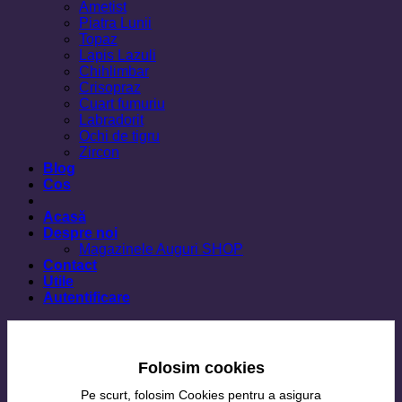
Ametist
Piatra Lunii
Topaz
Lapis Lazuli
Chihlimbar
Crisopraz
Cuart fumuriu
Labradorit
Ochi de tigru
Zircon
Blog
Cos
Acasă
Despre noi
Magazinele Auguri SHOP
Contact
Utile
Autentificare
Folosim cookies
Pe scurt, folosim Cookies pentru a asigura