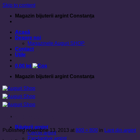
Skip to content
Magazin bijuterii argint Constanța
Acasă
Despre noi
Magazinele Auguri SHOP
Contact
Utile
0,00
lei
Magazin bijuterii argint Constanța
Lant din argint
Bijuterii argint
Published
noiembrie 13, 2013
at
800 × 800
in
Lant din argint
Cercei argint
Pandantive argint