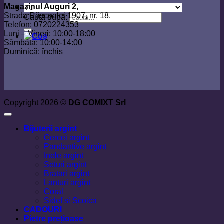
Magazinul Auguri 2,
Strada Răscoalei 1907, nr. 18.
Caută după:
Telefon: 0720224353
Luni – Vineri: 10:00-18:00
Sâmbăta: 10:00-14:00
Duminică: închis
Copyright 2026 ©
DG COMIXT Srl
Bijuterii argint
Cercei argint
Pandantive argint
Inele argint
Seturi argint
Bratari argint
Lanturi argint
Coral
Sidef si Scoica
CADOURI
Pietre prețioase