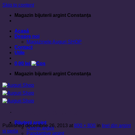
Skip to content
Magazin bijuterii argint Constanța
Acasă
Despre noi
Magazinele Auguri SHOP
Contact
Utile
0,00
lei
Magazin bijuterii argint Constanța
Inel din argint si perla
Bijuterii argint
Published
decembrie 26, 2013
at
800 × 800
in
Inel din argint
Cercei argint
si perla
Pandantive argint