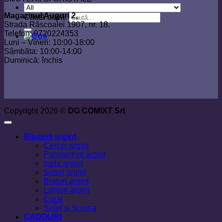
Magazinul Auguri 2,
Caută după:
Strada Răscoalei 1907, nr. 18.
Telefon: 0720224353
Luni – Vineri: 10:00-18:00
Sâmbăta: 10:00-14:00
Duminică: închis
Copyright 2026 ©
DG COMIXT Srl
Bijuterii argint
Cercei argint
Pandantive argint
Inele argint
Seturi argint
Bratari argint
Lanturi argint
Coral
Sidef si Scoica
CADOURI