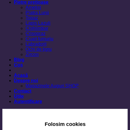
Pietre prețioase
Ametist
Piatra Lunii
Topaz
Lapis Lazuli
Chihlimbar
Crisopraz
Cuart fumuriu
Labradorit
Ochi de tigru
Zircon
Blog
Cos
Acasă
Despre noi
Magazinele Auguri SHOP
Contact
Utile
Autentificare
Folosim cookies