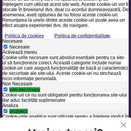
înțelegem cum utilizați acest site web. Aceste cookie-uri vor fi
stocate în browserul dvs. doar cu acordul dumneavoastră. De
asemenea, aveți opțiunea de nu folosi aceste cookie-uri.
Renunțarea la unele dintre aceste cookie-uri poate avea un
efect asupra experienței dvs. de navigare.
Politica de cookies
Politica de confidentialitate
Necesare
Necesare
Activează mereu
Cookie-urile necesare sunt absolut esențiale pentru ca site-
ul să funcționeze corect. Această categorie include numai
cookie-uri care asigură funcționalități de bază și caracteristici
de securitate ale site-ului. Aceste cookie-uri nu stochează
nicio informație personală.
Non Necesare
non-necessary
Cookie-uri ce nu sunt obligatorii pentru funcționarea site-ului
dar aduc facilități suplimenatre
Analiza
analytics
Cookie-urile analitice sunt utilizate pentru a înțelege modul în
care vizitatorii interacționează cu site-ul. Aceste cookie-uri
ajută la furnizarea de informații despre valorile numărului de