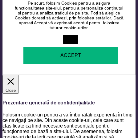
Pe scurt, folosim Cookies pentru a asigura
funcționalitatea site-ului, pentru a personaliza conținutul
și pentru a analiza traficul de pe site. Poți să alegi ce
Cookies dorești să activezi, prin folosirea setărilor. Dacă
apasați Accept vă exprimați acordul pentru folosirea
tuturor cookie-urilor.
Setări
ACCEPT
Close
Prezentare generală de confidențialitate
Folosim cookie-uri pentru a vă îmbunătăți experiența în timp
ce navigați pe site. Din aceste cookie-uri, cele care sunt
clasificate ca fiind necesare sunt esențiale pentru
funcționarea de bază a site-ului. De asemenea, folosim
cookie-uri de la terți care ne ajută să analizăm și să