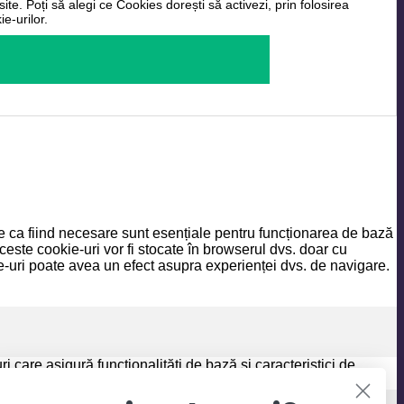
ite. Poți să alegi ce Cookies dorești să activezi, prin folosirea
e-urilor.
ate ca fiind necesare sunt esențiale pentru funcționarea de bază
ceste cookie-uri vor fi stocate în browserul dvs. doar cu
-uri poate avea un efect asupra experienței dvs. de navigare.
 care asigură funcționalități de bază și caracteristici de