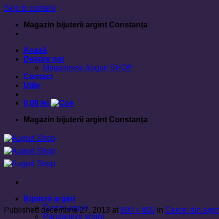
Skip to content
Magazin bijuterii argint Constanța
Acasă
Despre noi
Magazinele Auguri SHOP
Contact
Utile
0,00
lei
Magazin bijuterii argint Constanța
Cercei din argint cu granat
Bijuterii argint
Cercei argint
Published
decembrie 27, 2013
at
800 × 800
in
Cercei din argi
Pandantive argint