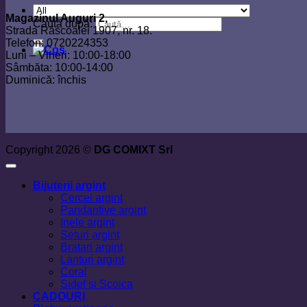
Magazinul Auguri 2,
Caută după:
Strada Răscoalei 1907, nr. 18.
Telefon: 0720224353
Luni – Vineri: 10:00-18:00
Sâmbăta: 10:00-14:00
Duminică: închis
Copyright 2026 ©
DG COMIXT Srl
Bijuterii argint
Cercei argint
Pandantive argint
Inele argint
Seturi argint
Bratari argint
Lanturi argint
Coral
Sidef si Scoica
CADOURI