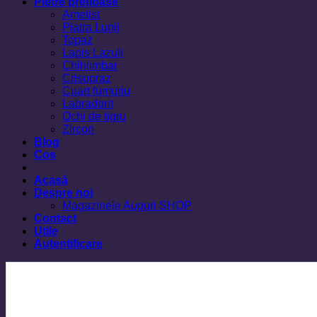
Pietre prețioase
Ametist
Piatra Lunii
Topaz
Lapis Lazuli
Chihlimbar
Crisopraz
Cuart fumuriu
Labradorit
Ochi de tigru
Zircon
Blog
Cos
Acasă
Despre noi
Magazinele Auguri SHOP
Contact
Utile
Autentificare