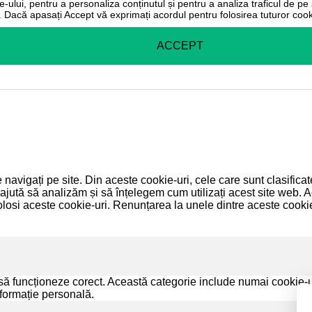
-ului, pentru a personaliza conținutul și pentru a analiza traficul de pe s
r. Dacă apasați Accept vă exprimați acordul pentru folosirea tuturor cooki
ACCEPT
 navigați pe site. Din aceste cookie-uri, cele care sunt clasific
 ajută să analizăm și să înțelegem cum utilizați acest site web. A
si aceste cookie-uri. Renunțarea la unele dintre aceste cookie
să funcționeze corect. Această categorie include numai cookie-uri
nformație personală.