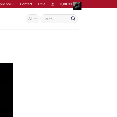
pre noi
Contact
Utile
0,00
lei
Caută
după: