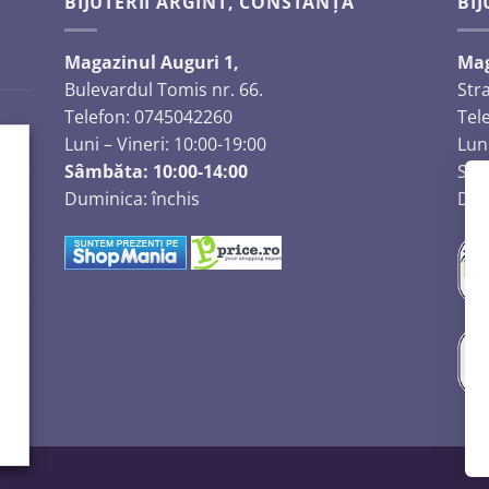
BIJUTERII ARGINT, CONSTANȚA
BIJ
Magazinul Auguri 1,
Mag
Bulevardul Tomis nr. 66.
Str
Telefon: 0745042260
Tel
Luni – Vineri: 10:00-19:00
Luni
Sâmbăta: 10:00-14:00
Sâm
Duminica: închis
Dum