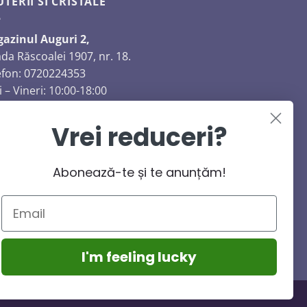
UTERII SI CRISTALE
azinul Auguri 2,
ada Răscoalei 1907, nr. 18.
efon: 0720224353
 – Vineri: 10:00-18:00
băta: 10:00-14:00
inică: închis
Vrei reduceri?
Abonează-te și te anunțăm!
I'm feeling lucky