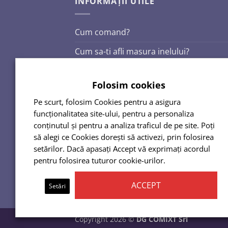
INFORMAȚII UTILE
Cum comand?
Cum sa-ti afli masura inelului?
Cum platesc?
Folosim cookies
Livrarea comenzilor
Pe scurt, folosim Cookies pentru a asigura
Politica de retur
funcționalitatea site-ului, pentru a personaliza
conținutul și pentru a analiza traficul de pe site. Poți
Termeni si conditii
să alegi ce Cookies dorești să activezi, prin folosirea
Politica de confidentialitate
setărilor. Dacă apasați Accept vă exprimați acordul
pentru folosirea tuturor cookie-urilor.
ACCEPT
Setări
Copyright 2026 ©
DG COMIXT Srl