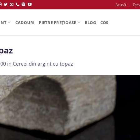
Acasă
Des
INT
CADOURI
PIETRE PREȚIOASE
BLOG
COS
opaz
800
in
Cercei din argint cu topaz