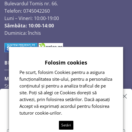
Bulevardul Tomis nr. 66.
Telefon: 0745042260
Luni – Vineri: 10:00-19:00
Sâmbăta: 10:00-14:00
Duminica: închis
Folosim cookies
BIJUTERII SI CRISTALE
Pe scurt, folosim Cookies pentru a asigura
Magazinul Auguri 2,
funcționalitatea site-ului, pentru a personaliza
conținutul și pentru a analiza traficul de pe
Strada Răscoalei 1907, nr. 18.
site. Poți să alegi ce Cookies dorești să
Telefon: 0720224353
activezi, prin folosirea setărilor. Dacă apasați
Vrei reduceri?
Luni – Vineri: 10:00-18:00
Accept vă exprimați acordul pentru folosirea
Sâmbăta: 10:00-14:00
tuturor cookie-urilor.
Duminică: închis
Abonează-te și te anunțăm!
Setări