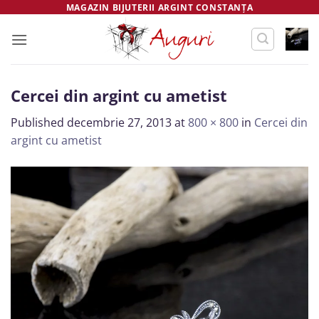
Skip
MAGAZIN BIJUTERII ARGINT CONSTANȚA
to
content
Cercei din argint cu ametist
Published
decembrie 27, 2013
at
800 × 800
in
Cercei din
argint cu ametist