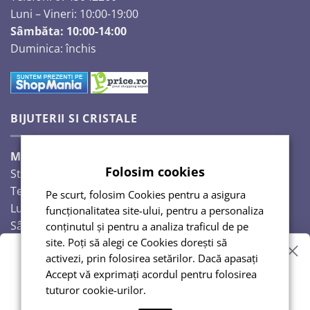
Luni – Vineri: 10:00-19:00
Sâmbăta: 10:00-14:00
Duminica: închis
BIJUTERII SI CRISTALE
Magazinul Auguri 2,
Folosim cookies
Strada Răscoalei 1907, nr. 18.
Telefon: 0720224353
Pe scurt, folosim Cookies pentru a asigura
Luni – Vineri: 10:00-18:00
funcționalitatea site-ului, pentru a personaliza
Sâmbăta: 10:00-14:00
conținutul și pentru a analiza traficul de pe
Duminică: închis
site. Poți să alegi ce Cookies dorești să
activezi, prin folosirea setărilor. Dacă apasați
Vrei reduceri?
Accept vă exprimați acordul pentru folosirea
tuturor cookie-urilor.
Abonează-te și te anunțăm!