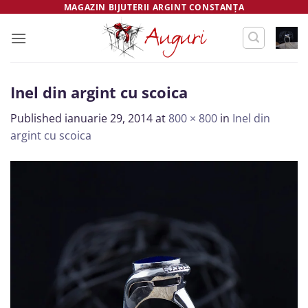
Skip
MAGAZIN BIJUTERII ARGINT CONSTANȚA
to
content
Inel din argint cu scoica
Published
ianuarie 29, 2014
at
800 × 800
in
Inel din
argint cu scoica