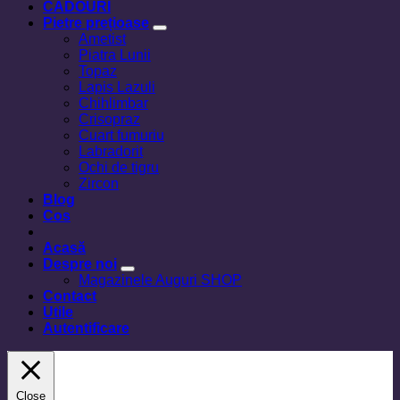
CADOURI
Pietre prețioase
Ametist
Piatra Lunii
Topaz
Lapis Lazuli
Chihlimbar
Crisopraz
Cuart fumuriu
Labradorit
Ochi de tigru
Zircon
Blog
Cos
Acasă
Despre noi
Magazinele Auguri SHOP
Contact
Utile
Autentificare
Close