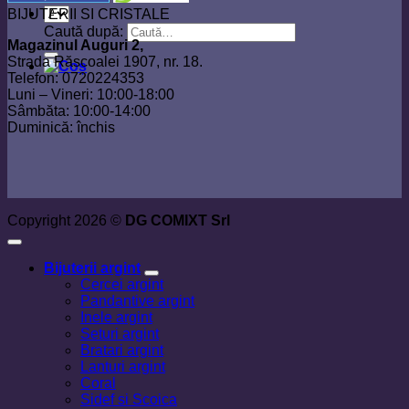
BIJUTERII SI CRISTALE
Caută după:
Magazinul Auguri 2,
Strada Răscoalei 1907, nr. 18.
Telefon: 0720224353
Luni – Vineri: 10:00-18:00
Sâmbăta: 10:00-14:00
Duminică: închis
Copyright 2026 ©
DG COMIXT Srl
Bijuterii argint
Cercei argint
Pandantive argint
Inele argint
Seturi argint
Bratari argint
Lanturi argint
Coral
Sidef si Scoica