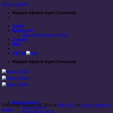
Skip to content
Magazin bijuterii argint Constanța
Acasă
Despre noi
Magazinele Auguri SHOP
Contact
Utile
0,00
lei
Magazin bijuterii argint Constanța
Inel din argint cu scoica
Bijuterii argint
Published
ianuarie 29, 2014
at
800 × 800
in
Inel din argint cu
Cercei argint
scoica
Pandantive argint