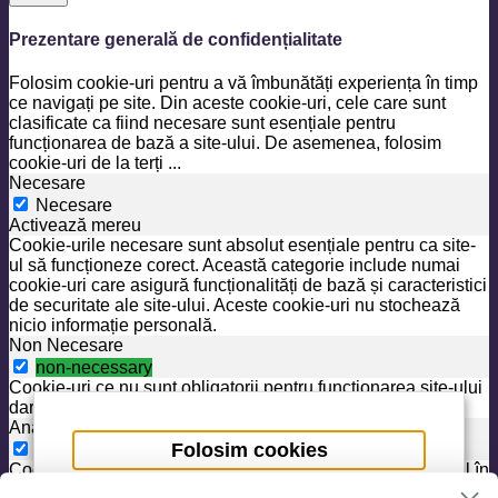
Prezentare generală de confidențialitate
Folosim cookie-uri pentru a vă îmbunătăți experiența în timp
ce navigați pe site. Din aceste cookie-uri, cele care sunt
clasificate ca fiind necesare sunt esențiale pentru
funcționarea de bază a site-ului. De asemenea, folosim
cookie-uri de la terți
...
Necesare
Necesare
Activează mereu
Cookie-urile necesare sunt absolut esențiale pentru ca site-
ul să funcționeze corect. Această categorie include numai
cookie-uri care asigură funcționalități de bază și caracteristici
de securitate ale site-ului. Aceste cookie-uri nu stochează
nicio informație personală.
Non Necesare
non-necessary
Cookie-uri ce nu sunt obligatorii pentru funcționarea site-ului
dar aduc facilități suplimenatre
Analiza
Folosim cookies
analytics
Cookie-urile analitice sunt utilizate pentru a înțelege modul în
Pe scurt, folosim Cookies pentru a asigura
care vizitatorii interacționează cu site-ul. Aceste cookie-uri