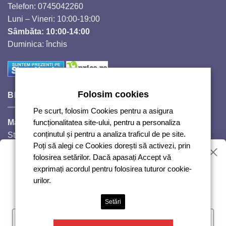
Telefon: 0745042260
Luni – Vineri: 10:00-19:00
Sâmbăta: 10:00-14:00
Duminica: închis
Folosim cookies
BIJUTERII SI CRISTALE
Pe scurt, folosim Cookies pentru a asigura
Magazinul Auguri 2,
funcționalitatea site-ului, pentru a personaliza
conținutul și pentru a analiza traficul de pe site.
Strada Răscoalei 1907, nr. 18.
Poți să alegi ce Cookies dorești să activezi, prin
Telefon: 0720224353
Vrei reduceri?
folosirea setărilor. Dacă apasați Accept vă
Luni – Vineri: 10:00-18:00
exprimați acordul pentru folosirea tuturor cookie-
Sâmbăta: 10:00-14:00
urilor.
Duminică: închis
Abonează-te și te anunțăm!
Setări