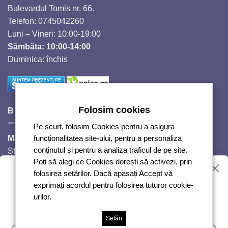
Bulevardul Tomis nr. 66.
Telefon: 0745042260
Luni – Vineri: 10:00-19:00
Sâmbăta: 10:00-14:00
Duminica: închis
Folosim cookies
BIJUTERII SI CRISTALE
Pe scurt, folosim Cookies pentru a asigura
Magazinul Auguri 2,
funcționalitatea site-ului, pentru a personaliza
conținutul și pentru a analiza traficul de pe site.
Strada Răscoalei 1907, nr. 18.
Poți să alegi ce Cookies dorești să activezi, prin
Telefon: 0720224353
Vrei reduceri?
folosirea setărilor. Dacă apasați Accept vă
Luni – Vineri: 10:00-18:00
exprimați acordul pentru folosirea tuturor cookie-
Sâmbăta: 10:00-14:00
urilor.
Duminică: închis
Abonează-te și te anunțăm!
Setări