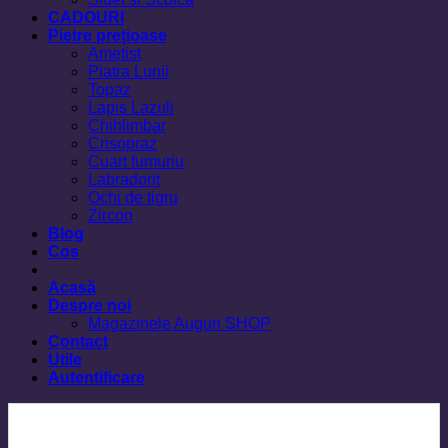
CADOURI
Pietre prețioase
Ametist
Piatra Lunii
Topaz
Lapis Lazuli
Chihlimbar
Crisopraz
Cuart fumuriu
Labradorit
Ochi de tigru
Zircon
Blog
Cos
Acasă
Despre noi
Magazinele Auguri SHOP
Contact
Utile
Autentificare