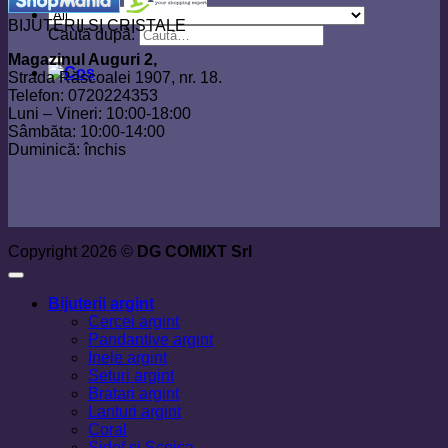
BIJUTERII SI CRISTALE
Caută după:
Magazinul Auguri 2,
Strada Răscoalei 1907, nr. 18.
Telefon: 0720224353
Luni – Vineri: 10:00-18:00
Sâmbăta: 10:00-14:00
Duminică: închis
Copyright 2026 ©
DG COMIXT Srl
Bijuterii argint
Cercei argint
Pandantive argint
Inele argint
Seturi argint
Bratari argint
Lanturi argint
Coral
Sidef si Scoica