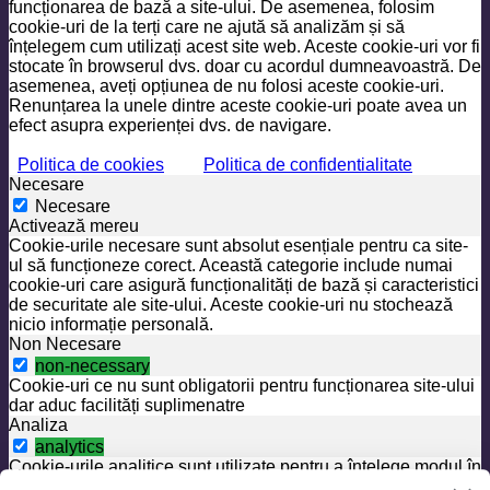
funcționarea de bază a site-ului. De asemenea, folosim
cookie-uri de la terți care ne ajută să analizăm și să
înțelegem cum utilizați acest site web. Aceste cookie-uri vor fi
stocate în browserul dvs. doar cu acordul dumneavoastră. De
asemenea, aveți opțiunea de nu folosi aceste cookie-uri.
Renunțarea la unele dintre aceste cookie-uri poate avea un
efect asupra experienței dvs. de navigare.
Politica de cookies
Politica de confidentialitate
Necesare
Necesare
Activează mereu
Cookie-urile necesare sunt absolut esențiale pentru ca site-
ul să funcționeze corect. Această categorie include numai
cookie-uri care asigură funcționalități de bază și caracteristici
de securitate ale site-ului. Aceste cookie-uri nu stochează
nicio informație personală.
Non Necesare
non-necessary
Cookie-uri ce nu sunt obligatorii pentru funcționarea site-ului
dar aduc facilități suplimenatre
Analiza
analytics
Cookie-urile analitice sunt utilizate pentru a înțelege modul în
care vizitatorii interacționează cu site-ul. Aceste cookie-uri