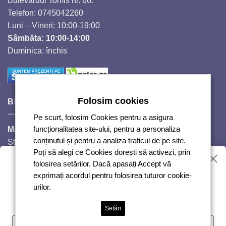
Bulevardul Tomis nr. 66.
Telefon: 0745042260
Luni – Vineri: 10:00-19:00
Sâmbăta: 10:00-14:00
Duminica: închis
Folosim cookies
BIJUTERII SI CRISTALE
Pe scurt, folosim Cookies pentru a asigura
Magazinul Auguri 2,
funcționalitatea site-ului, pentru a personaliza
conținutul și pentru a analiza traficul de pe site.
Strada Răscoalei 1907, nr. 18.
Poți să alegi ce Cookies dorești să activezi, prin
Telefon: 0720224353
Vrei reduceri?
folosirea setărilor. Dacă apasați Accept vă
Luni – Vineri: 10:00-18:00
exprimați acordul pentru folosirea tuturor cookie-
Sâmbăta: 10:00-14:00
urilor.
Duminică: închis
Abonează-te și te anunțăm!
Setări