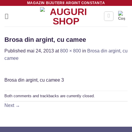
MAGAZIN BIJUTERII ARGINT CONSTANȚA
Skip
to
content
Brosa din argint, cu camee
Published
mai 24, 2013
at
800 × 800
in
Brosa din argint, cu
camee
Brosa din argint, cu camee 3
Both comments and trackbacks are currently closed.
Next
→