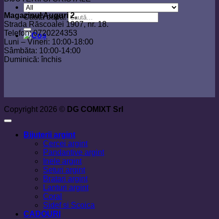
Magazinul Auguri 2,
Caută după:
Strada Răscoalei 1907, nr. 18.
Telefon: 0720224353
Luni – Vineri: 10:00-18:00
Sâmbăta: 10:00-14:00
Duminică: închis
Copyright 2026 ©
DG COMIXT Srl
Bijuterii argint
Cercei argint
Pandantive argint
Inele argint
Seturi argint
Bratari argint
Lanturi argint
Coral
Sidef si Scoica
CADOURI