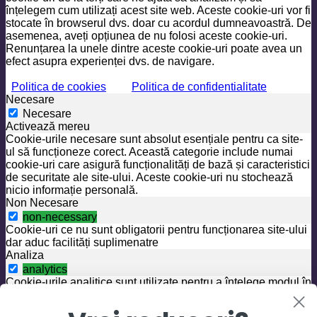
înțelegem cum utilizați acest site web. Aceste cookie-uri vor fi
stocate în browserul dvs. doar cu acordul dumneavoastră. De
asemenea, aveți opțiunea de nu folosi aceste cookie-uri.
Renunțarea la unele dintre aceste cookie-uri poate avea un
efect asupra experienței dvs. de navigare.
Politica de cookies
Politica de confidentialitate
Necesare
Necesare
Activează mereu
Cookie-urile necesare sunt absolut esențiale pentru ca site-
ul să funcționeze corect. Această categorie include numai
cookie-uri care asigură funcționalități de bază și caracteristici
de securitate ale site-ului. Aceste cookie-uri nu stochează
nicio informație personală.
Non Necesare
non-necessary
Cookie-uri ce nu sunt obligatorii pentru funcționarea site-ului
dar aduc facilități suplimenatre
Analiza
analytics
Cookie-urile analitice sunt utilizate pentru a înțelege modul în
care vizitatorii interacționează cu site-ul. Aceste cookie-uri
ajută la furnizarea de informații despre valorile numărului de