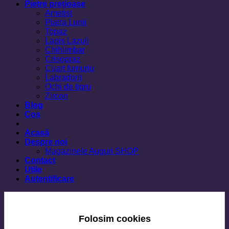
Pietre prețioase
Ametist
Piatra Lunii
Topaz
Lapis Lazuli
Chihlimbar
Crisopraz
Cuart fumuriu
Labradorit
Ochi de tigru
Zircon
Blog
Cos
Acasă
Despre noi
Magazinele Auguri SHOP
Contact
Utile
Autentificare
Folosim cookies