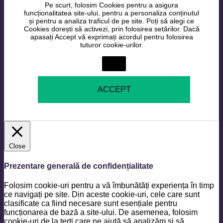
Pe scurt, folosim Cookies pentru a asigura
funcționalitatea site-ului, pentru a personaliza conținutul
și pentru a analiza traficul de pe site. Poți să alegi ce
Cookies dorești să activezi, prin folosirea setărilor. Dacă
apasați Accept vă exprimați acordul pentru folosirea
tuturor cookie-urilor.
Setări
ACCEPT
Close
Prezentare generală de confidențialitate
Folosim cookie-uri pentru a vă îmbunătăți experiența în timp
ce navigați pe site. Din aceste cookie-uri, cele care sunt
clasificate ca fiind necesare sunt esențiale pentru
funcționarea de bază a site-ului. De asemenea, folosim
cookie-uri de la terți care ne ajută să analizăm și să