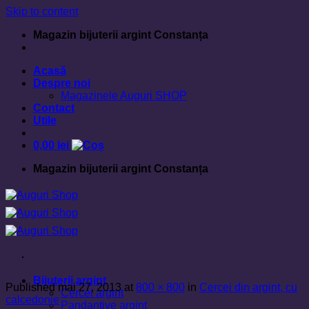
Skip to content
Magazin bijuterii argint Constanța
Acasă
Despre noi
Magazinele Auguri SHOP
Contact
Utile
0,00
lei
Magazin bijuterii argint Constanța
Cercei din argint, cu calcedonie
Bijuterii argint
Published
mai 27, 2013
at
800 × 800
in
Cercei din argint, cu
Cercei argint
calcedonie
Pandantive argint