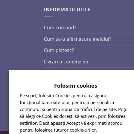
INFORMAȚII UTILE
Cum comand?
Cum sa-ti afli masura inelului?
Cum platesc?
Livrarea comenzilor
Politica de retur
Termeni si conditii
Folosim cookies
Pe scurt, folosim Cookies pentru a asigura
Politica de confidentialitate
funcționalitatea site-ului, pentru a personaliza
conținutul și pentru a analiza traficul de pe site. Poți
să alegi ce Cookies dorești să activezi, prin folosirea
setărilor. Dacă apasați Accept vă exprimați acordul
pentru folosirea tuturor cookie-urilor.