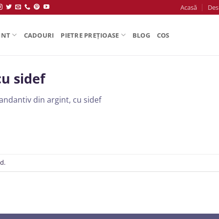
Acasă
Des
INT
CADOURI
PIETRE PREȚIOASE
BLOG
COS
cu sidef
andantiv din argint, cu sidef
d.