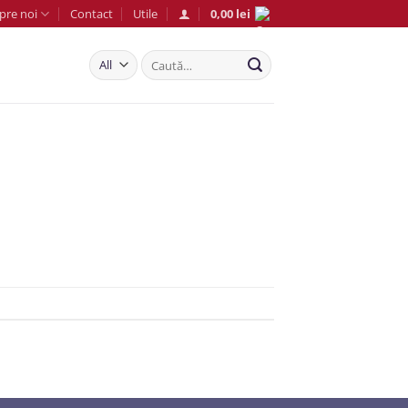
pre noi
Contact
Utile
0,00
lei
Caută
după: