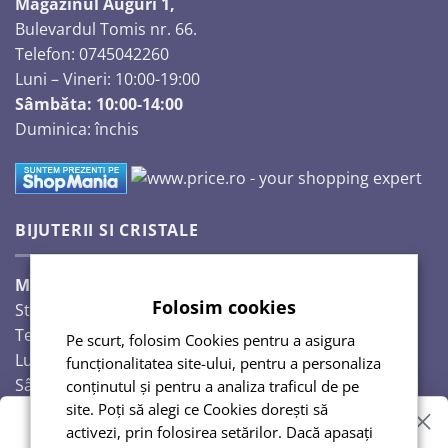
Magazinul Auguri 1,
Bulevardul Tomis nr. 66.
Telefon: 0745042260
Luni – Vineri: 10:00-19:00
Sâmbăta: 10:00-14:00
Duminica: închis
BIJUTERII SI CRISTALE
Magazinul Auguri 2,
Folosim cookies
Strada Răscoalei 1907, nr. 18.
Telefon: 0720224353
Pe scurt, folosim Cookies pentru a asigura
Luni – Vineri: 10:00-18:00
funcționalitatea site-ului, pentru a personaliza
Sâmbăta: 10:00-14:00
conținutul și pentru a analiza traficul de pe
Duminică: închis
site. Poți să alegi ce Cookies dorești să
activezi, prin folosirea setărilor. Dacă apasați