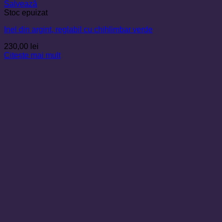
Salvează
Stoc epuizat
Inel din argint, reglabil cu chihlimbar verde
230,00
lei
Citește mai mult