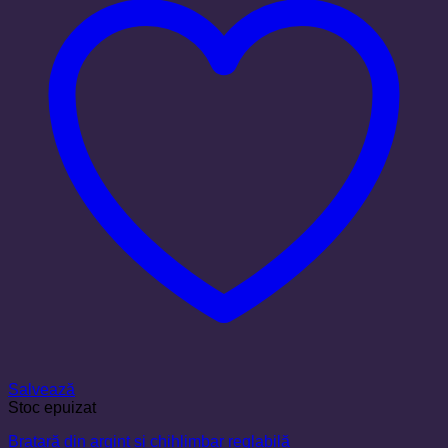
Salvează
Stoc epuizat
Brațară din argint și chihlimbar reglabilă