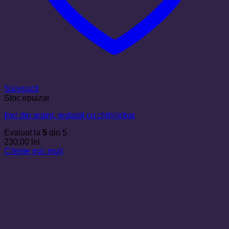
Salvează
Stoc epuizat
Inel din argint, reglabil cu chihlimbar
Evaluat la
5
din 5
230,00
lei
Citește mai mult