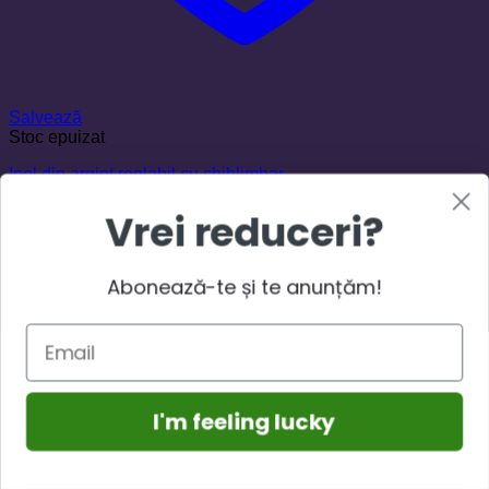
Salvează
Stoc epuizat
Inel din argint reglabil cu chihlimbar
270,00
lei
Vrei reduceri?
Citește mai mult
Abonează-te și te anunțăm!
I'm feeling lucky