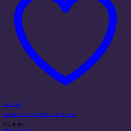
Salvează
Inel din argint reglabil cu chihlimbar
270,00
lei
Adaugă în coș