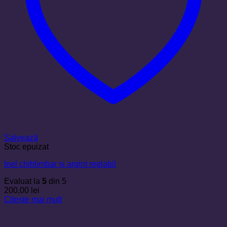
Salvează
Stoc epuizat
Inel chihlimbar și argint reglabil
Evaluat la
5
din 5
200,00
lei
Citește mai mult