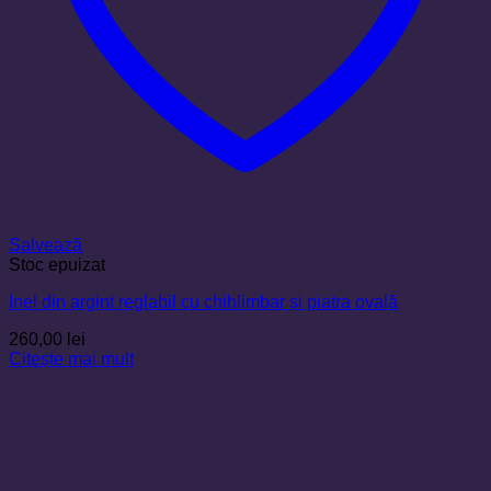
Salvează
Stoc epuizat
Inel din argint reglabil cu chihlimbar și piatra ovală
260,00
lei
Citește mai mult