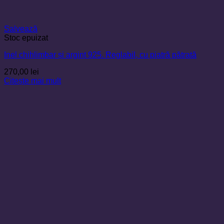
Salvează
Stoc epuizat
Inel chihlimbar și argint 925. Reglabil, cu piatră pătrată
270,00
lei
Citește mai mult