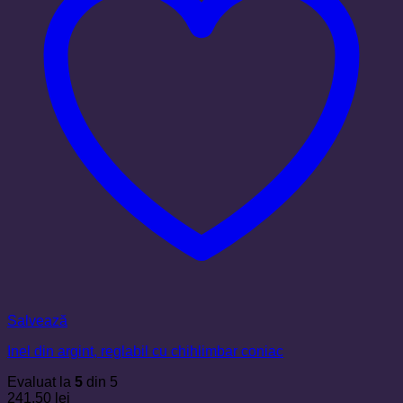
Salvează
Inel din argint, reglabil cu chihlimbar coniac
Evaluat la
5
din 5
241,50
lei