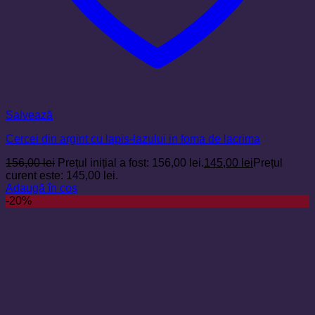
Salvează
Cercei din argint cu lapis-lazului in foma de lacrima
156,00
lei
Prețul inițial a fost: 156,00 lei.
145,00
lei
Prețul
curent este: 145,00 lei.
Adaugă în coș
-20%