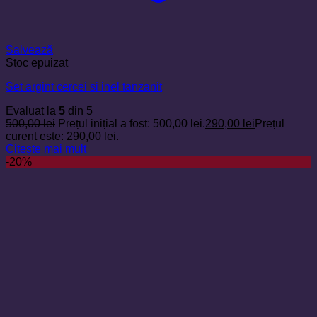
Salvează
Stoc epuizat
Set argint cercei si inel tanzanit
Evaluat la
5
din 5
500,00
lei
Prețul inițial a fost: 500,00 lei.
290,00
lei
Prețul
curent este: 290,00 lei.
Citește mai mult
-20%