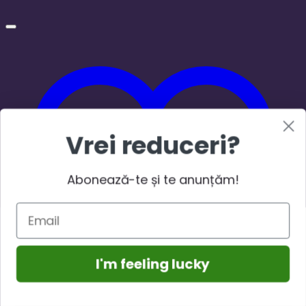
Vrei reduceri?
Abonează-te și te anunțăm!
I'm feeling lucky