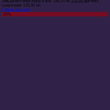
156,25
lei
Prețul inițial a fost: 156,25 lei.
125,00
lei
Prețul
curent este: 125,00 lei.
Citește mai mult
-20%