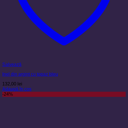
Salvează
Inel din argint cu topaz bleu
132,00
lei
Adaugă în coș
-24%