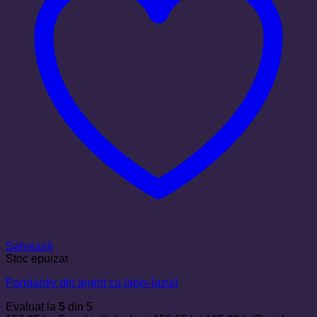
Salvează
Stoc epuizat
Pandantiv din argint cu lapis-lazuli
Evaluat la
5
din 5