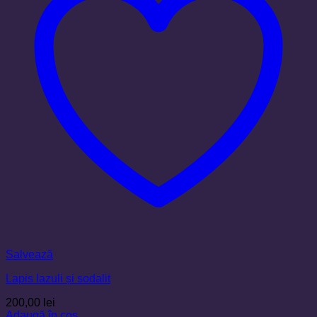
Salvează
Lapis lazuli și sodalit
200,00
lei
Adaugă în coș