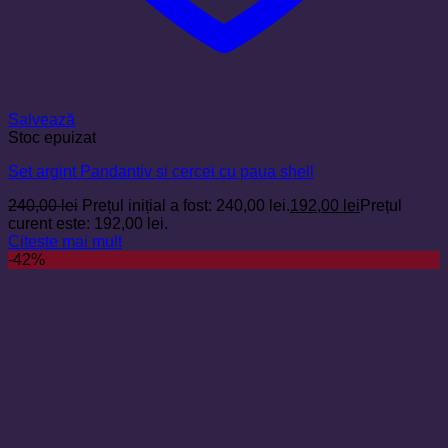
Salvează
Stoc epuizat
Set argint Pandantiv si cercei cu paua shell
240,00
lei
Prețul inițial a fost: 240,00 lei.
192,00
lei
Prețul
curent este: 192,00 lei.
Citește mai mult
-42%