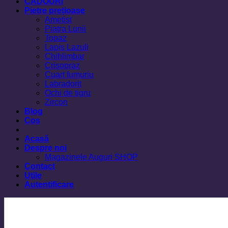
CADOURI
Pietre prețioase
Ametist
Piatra Lunii
Topaz
Lapis Lazuli
Chihlimbar
Crisopraz
Cuart fumuriu
Labradorit
Ochi de tigru
Zircon
Blog
Cos
Acasă
Despre noi
Magazinele Auguri SHOP
Contact
Utile
Autentificare