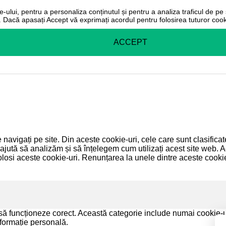
-ului, pentru a personaliza conținutul și pentru a analiza traficul de pe s
r. Dacă apasați Accept vă exprimați acordul pentru folosirea tuturor cooki
ACCEPT
 navigați pe site. Din aceste cookie-uri, cele care sunt clasific
 ajută să analizăm și să înțelegem cum utilizați acest site web. A
si aceste cookie-uri. Renunțarea la unele dintre aceste cookie
să funcționeze corect. Această categorie include numai cookie-uri
nformație personală.