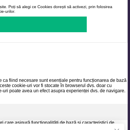
ite. Poți să alegi ce Cookies dorești să activezi, prin folosirea
e-urilor.
ate ca fiind necesare sunt esențiale pentru funcționarea de bază
ceste cookie-uri vor fi stocate în browserul dvs. doar cu
-uri poate avea un efect asupra experienței dvs. de navigare.
 care asigură funcționalități de bază și caracteristici de