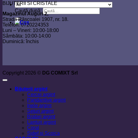
BIJUTERII SI CRISTALE
Caută după:
Magazinul Auguri 2,
Strada Răscoalei 1907, nr. 18.
Telefon: 0720224353
Luni – Vineri: 10:00-18:00
Sâmbăta: 10:00-14:00
Duminică: închis
Copyright 2026 ©
DG COMIXT Srl
Bijuterii argint
Cercei argint
Pandantive argint
Inele argint
Seturi argint
Bratari argint
Lanturi argint
Coral
Sidef si Scoica