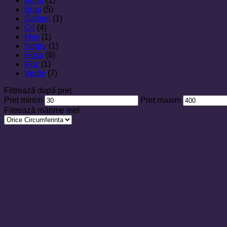
Auriu
(1)
Brun
(5)
Galben
(1)
Gri
(4)
Mov
(1)
Negru
(1)
Rosu
(8)
Roz
(1)
Verde
(7)
Filtrează după preț
Preț minim
Preț maxim
Filtrează mărime inel