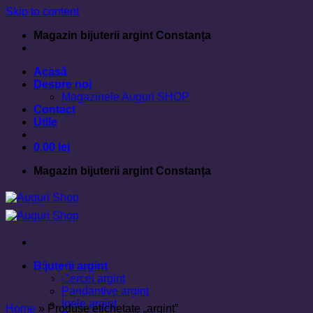
Skip to content
Magazin bijuterii argint Constanța
Acasă
Despre noi
Magazinele Auguri SHOP
Contact
Utile
0,00
lei
Magazin bijuterii argint Constanța
Bijuterii argint
argint
Cercei argint
Pandantive argint
Inele argint
Home
»
Produse etichetate „argint”