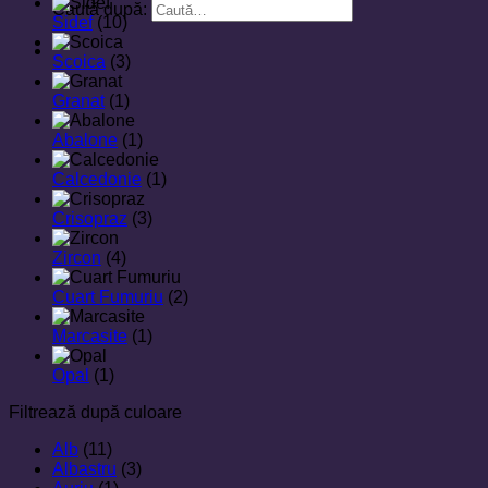
Caută după:
Sidef
(10)
Scoica
(3)
Granat
(1)
Abalone
(1)
Calcedonie
(1)
Crisopraz
(3)
Zircon
(4)
Cuart Fumuriu
(2)
Marcasite
(1)
Opal
(1)
Filtrează după culoare
Alb
(11)
Albastru
(3)