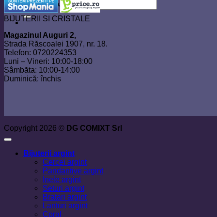
Caută după:
BIJUTERII SI CRISTALE
Magazinul Auguri 2,
Strada Răscoalei 1907, nr. 18.
Telefon: 0720224353
Luni – Vineri: 10:00-18:00
Sâmbăta: 10:00-14:00
Duminică: închis
Copyright 2026 ©
DG COMIXT Srl
Bijuterii argint
Cercei argint
Pandantive argint
Inele argint
Seturi argint
Bratari argint
Lanturi argint
Coral