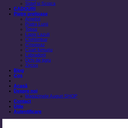
Sidef si Scoica
CADOURI
Pietre prețioase
Ametist
Piatra Lunii
Topaz
Lapis Lazuli
Chihlimbar
Crisopraz
Cuart fumuriu
Labradorit
Ochi de tigru
Zircon
Blog
Cos
Acasă
Despre noi
Magazinele Auguri SHOP
Contact
Utile
Autentificare