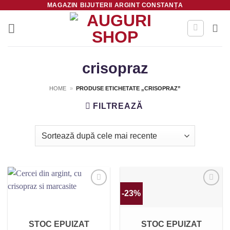
MAGAZIN BIJUTERII ARGINT CONSTANȚA
Skip
to
content
crisopraz
HOME
»
PRODUSE ETICHETATE „CRISOPRAZ”
FILTREAZĂ
-23%
Salvează
Salvează
STOC EPUIZAT
STOC EPUIZAT