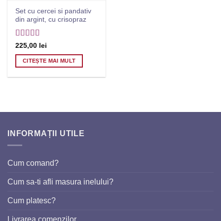
Set cu cercei si pandativ
din argint, cu crisopraz
Evaluat la
5
225,00
lei
din 5
CITEȘTE MAI MULT
INFORMAȚII UTILE
Cum comand?
Cum sa-ti afli masura inelului?
Cum platesc?
Livrarea comenzilor