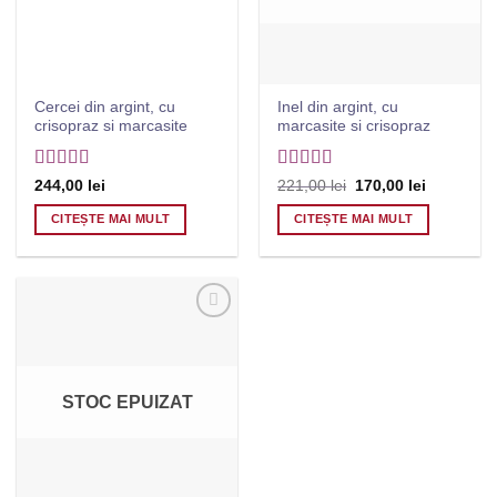
Cercei din argint, cu
Inel din argint, cu
crisopraz si marcasite
marcasite si crisopraz
Evaluat la
5
Evaluat la
5
Prețul
Prețul
244,00
lei
221,00
lei
170,00
lei
inițial
curent
din 5
din 5
a
este:
CITEȘTE MAI MULT
CITEȘTE MAI MULT
fost:
170,00 lei
221,00 lei.
Salvează
STOC EPUIZAT