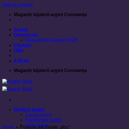
Skip to content
Magazin bijuterii argint Constanța
Acasă
Despre noi
Magazinele Auguri SHOP
Contact
Utile
0,00
lei
Magazin bijuterii argint Constanța
Bijuterii argint
disc
Cercei argint
Pandantive argint
Inele argint
Home
»
Produse etichetate „disc”