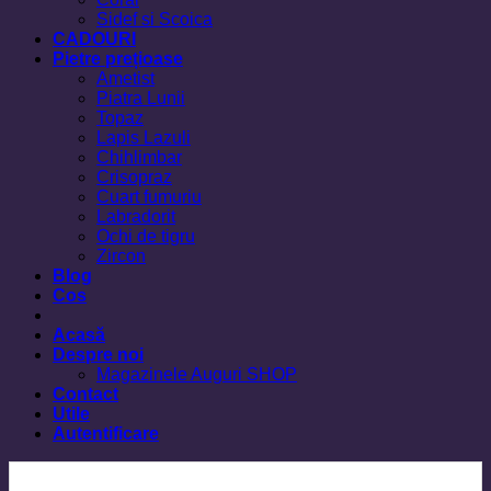
Sidef si Scoica
CADOURI
Pietre prețioase
Ametist
Piatra Lunii
Topaz
Lapis Lazuli
Chihlimbar
Crisopraz
Cuart fumuriu
Labradorit
Ochi de tigru
Zircon
Blog
Cos
Acasă
Despre noi
Magazinele Auguri SHOP
Contact
Utile
Autentificare