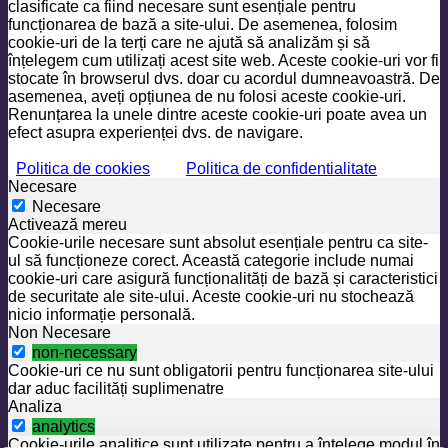
clasificate ca fiind necesare sunt esențiale pentru
funcționarea de bază a site-ului. De asemenea, folosim
cookie-uri de la terți care ne ajută să analizăm și să
înțelegem cum utilizați acest site web. Aceste cookie-uri vor fi
stocate în browserul dvs. doar cu acordul dumneavoastră. De
asemenea, aveți opțiunea de nu folosi aceste cookie-uri.
Renunțarea la unele dintre aceste cookie-uri poate avea un
efect asupra experienței dvs. de navigare.
Politica de cookies
Politica de confidentialitate
Necesare
Necesare
Activează mereu
Cookie-urile necesare sunt absolut esențiale pentru ca site-
ul să funcționeze corect. Această categorie include numai
cookie-uri care asigură funcționalități de bază și caracteristici
de securitate ale site-ului. Aceste cookie-uri nu stochează
nicio informație personală.
Non Necesare
non-necessary
Cookie-uri ce nu sunt obligatorii pentru funcționarea site-ului
dar aduc facilități suplimenatre
Analiza
analytics
Cookie-urile analitice sunt utilizate pentru a înțelege modul în