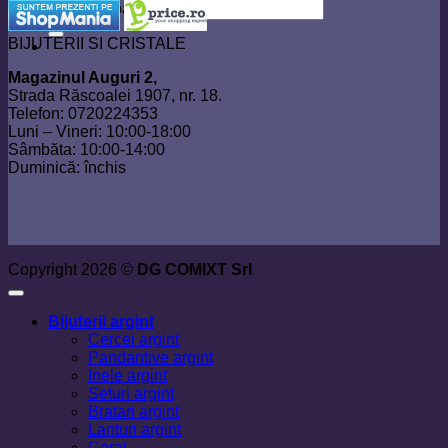
Caută după:
BIJUTERII SI CRISTALE
Magazinul Auguri 2,
Strada Răscoalei 1907, nr. 18.
Telefon: 0720224353
Luni – Vineri: 10:00-18:00
Sâmbăta: 10:00-14:00
Duminică: închis
Copyright 2026 ©
DG COMIXT Srl
Bijuterii argint
Cercei argint
Pandantive argint
Inele argint
Seturi argint
Bratari argint
Lanturi argint
Coral