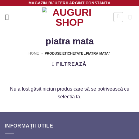
MAGAZIN BIJUTERII ARGINT CONSTANȚA
Skip
to
content
piatra mata
HOME
»
PRODUSE ETICHETATE „PIATRA MATA”
FILTREAZĂ
Nu a fost găsit niciun produs care să se potrivească cu
selecția ta.
INFORMAȚII UTILE