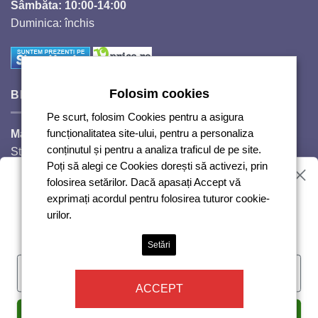
Sâmbăta: 10:00-14:00
Duminica: închis
Folosim cookies
BIJUTERII SI CRISTALE
Pe scurt, folosim Cookies pentru a asigura
Magazinul Auguri 2,
funcționalitatea site-ului, pentru a personaliza
conținutul și pentru a analiza traficul de pe site.
Strada Răscoalei 1907, nr. 18.
Poți să alegi ce Cookies dorești să activezi, prin
Telefon: 0720224353
Vrei reduceri?
folosirea setărilor. Dacă apasați Accept vă
Luni – Vineri: 10:00-18:00
exprimați acordul pentru folosirea tuturor cookie-
Sâmbăta: 10:00-14:00
urilor.
Duminică: închis
Abonează-te și te anunțăm!
Setări
ACCEPT
I'm feeling lucky