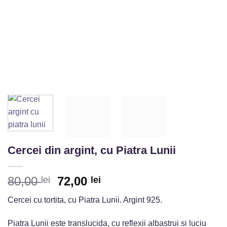
Cercei din argint, cu Piatra Lunii
Prețul
Prețul
80,00
72,00
lei
lei
inițial
curent
Cercei cu tortita, cu Piatra Lunii. Argint 925.
a
este:
fost:
72,00 lei.
Piatra Lunii este translucida, cu reflexii albastrui si luciu