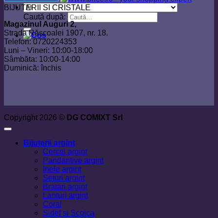
BIJUTERII SI CRISTALE
Caută după:
Magazinul Auguri 2,
Strada Răscoalei 1907, nr. 18.
Telefon: 0720224353
Luni – Vineri: 10:00-18:00
Sâmbăta: 10:00-14:00
Duminică: închis
Copyright 2026 ©
DG COMIXT Srl
Bijuterii argint
Cercei argint
Pandantive argint
Inele argint
Seturi argint
Bratari argint
Lanturi argint
Coral
Sidef si Scoica