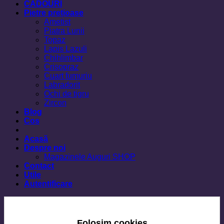
CADOURI
Pietre prețioase
Ametist
Piatra Lunii
Topaz
Lapis Lazuli
Chihlimbar
Crisopraz
Cuart fumuriu
Labradorit
Ochi de tigru
Zircon
Blog
Cos
Acasă
Despre noi
Magazinele Auguri SHOP
Contact
Utile
Autentificare
Folosim cookies