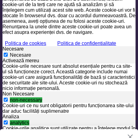
cookie-uri de la terți care ne ajută să analizăm și să
înțelegem cum utilizați acest site web. Aceste cookie-uri vor fi
stocate în browserul dvs. doar cu acordul dumneavoastră. De
asemenea, aveți opțiunea de nu folosi aceste cookie-uri.
Renunțarea la unele dintre aceste cookie-uri poate avea un
efect asupra experienței dvs. de navigare.
Politica de cookies
Politica de confidentialitate
Necesare
Necesare
Activează mereu
Cookie-urile necesare sunt absolut esențiale pentru ca site-
ul să funcționeze corect. Această categorie include numai
cookie-uri care asigură funcționalități de bază și caracteristici
de securitate ale site-ului. Aceste cookie-uri nu stochează
nicio informație personală.
Non Necesare
non-necessary
Cookie-uri ce nu sunt obligatorii pentru funcționarea site-ului
dar aduc facilități suplimenatre
Analiza
analytics
Cookie-urile analitice sunt utilizate pentru a înțelege modul în
care vizitatorii interacționează cu site-ul. Aceste cookie-uri