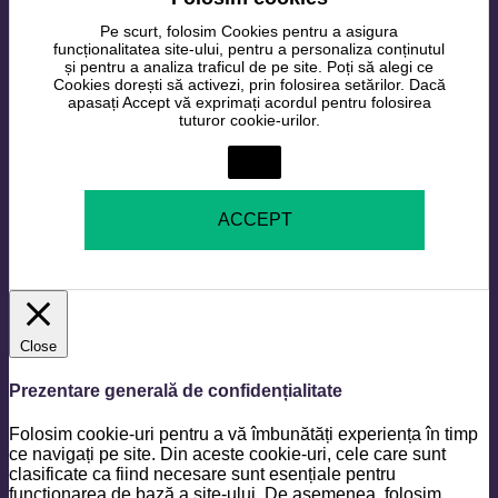
Pe scurt, folosim Cookies pentru a asigura
funcționalitatea site-ului, pentru a personaliza conținutul
și pentru a analiza traficul de pe site. Poți să alegi ce
Cookies dorești să activezi, prin folosirea setărilor. Dacă
apasați Accept vă exprimați acordul pentru folosirea
tuturor cookie-urilor.
Setări
ACCEPT
Close
Prezentare generală de confidențialitate
Folosim cookie-uri pentru a vă îmbunătăți experiența în timp
ce navigați pe site. Din aceste cookie-uri, cele care sunt
clasificate ca fiind necesare sunt esențiale pentru
funcționarea de bază a site-ului. De asemenea, folosim