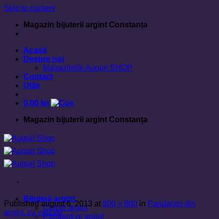
Skip to content
Magazin bijuterii argint Constanța
Acasă
Despre noi
Magazinele Auguri SHOP
Contact
Utile
0,00
lei
Magazin bijuterii argint Constanța
Pandantiv din argint, cu cristale
Bijuterii argint
Published
august 6, 2013
at
800 × 800
in
Pandantiv din
Cercei argint
argint, cu cristale
Pandantive argint