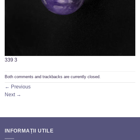
339 3
Both comments and trackbacks are currently closed.
←
Previous
Next
→
INFORMAȚII UTILE