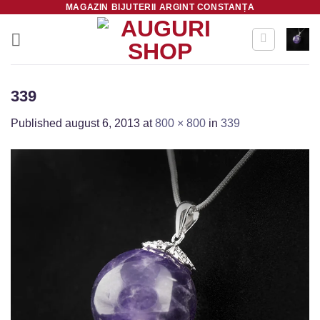
MAGAZIN BIJUTERII ARGINT CONSTANȚA
Skip
to
content
339
Published
august 6, 2013
at
800 × 800
in
339