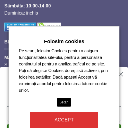
Sâmbăta: 10:00-14:00
Duminica: închis
Folosim cookies
BIJUTERII SI CRISTALE
Pe scurt, folosim Cookies pentru a asigura
Magazinul Auguri 2,
funcționalitatea site-ului, pentru a personaliza
conținutul și pentru a analiza traficul de pe site.
Strada Răscoalei 1907, nr. 18.
Poți să alegi ce Cookies dorești să activezi, prin
Telefon: 0720224353
Vrei reduceri?
folosirea setărilor. Dacă apasați Accept vă
Luni – Vineri: 10:00-18:00
exprimați acordul pentru folosirea tuturor cookie-
Sâmbăta: 10:00-14:00
urilor.
Duminică: închis
Abonează-te și te anunțăm!
Setări
ACCEPT