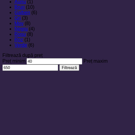
Auriu
(1)
Brun
(10)
Galben
(6)
Gri
(3)
Mov
(8)
Negru
(4)
Rosu
(8)
Roz
(1)
Verde
(6)
Filtrează după preț
Preț minim
Preț maxim
Filtrează