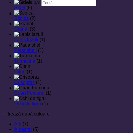
Caută după:
Sidef
(8)
Scoica
(2)
Granat
(3)
Lapis lazuli
(1)
Paua shell
(1)
Turmalina
(1)
Citrin
(1)
Crisopraz
(1)
Cuart Fumuriu
(1)
Ochi de tigru
(1)
Filtrează după culoare
Alb
(7)
Albastru
(5)