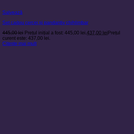
Salvează
Set cadou cercei și pandantiv chihlimbar
445,00
lei
Prețul inițial a fost: 445,00 lei.
437,00
lei
Prețul
curent este: 437,00 lei.
Citește mai mult