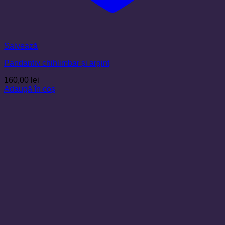
Salvează
Pandantiv chihlimbar și argint
160,00
lei
Adaugă în coș