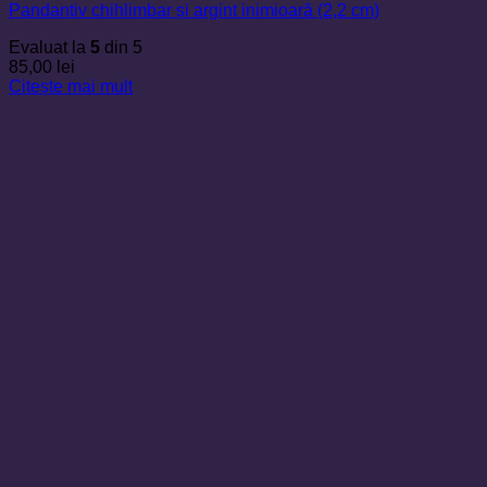
Pandantiv chihlimbar și argint inimioară (2,2 cm)
Evaluat la
5
din 5
85,00
lei
Citește mai mult