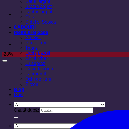
Seturi argint
Bratari argint
Lanturi argint
Coral
Sidef si Scoica
CADOURI
Pietre prețioase
Ametist
Piatra Lunii
Topaz
Lapis Lazuli
-28%
Chihlimbar
Crisopraz
Cuart fumuriu
Labradorit
Ochi de tigru
Zircon
Blog
Cos
Caută după: