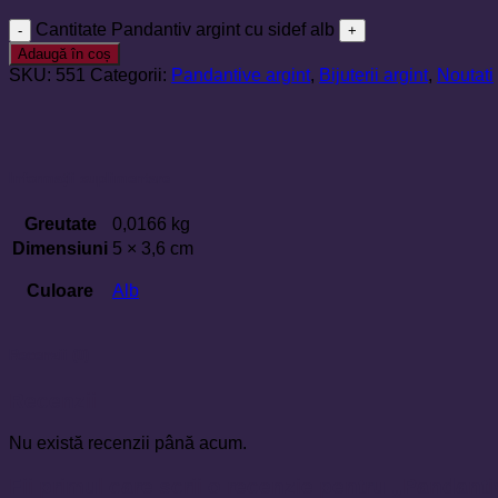
Cantitate Pandantiv argint cu sidef alb
Adaugă în coș
SKU:
551
Categorii:
Pandantive argint
,
Bijuterii argint
,
Noutati
Informații suplimentare
Greutate
0,0166 kg
Dimensiuni
5 × 3,6 cm
Culoare
Alb
Recenzii (0)
Recenzii
Nu există recenzii până acum.
Fii primul care scrii o recenzie pentru „Pandanti