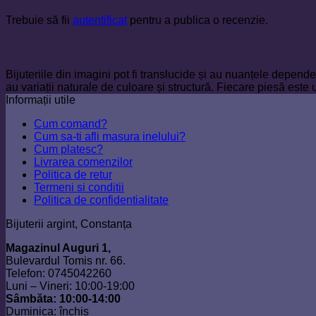
Trebuie să fii
autentificat
pentru a publica o recenzie.
Informații importante
Bijuteriile din imagini pot fi translucide și au nuanțele depen
au variații naturale de culoare și structură. Fiecare piesă este 
Informații utile
Cum comand?
Cum sa-ti afli masura inelului?
Cum platesc?
Livrarea comenzilor
Politica de retur
Termeni si conditii
Politica de confidentialitate
Bijuterii argint, Constanța
Magazinul Auguri 1,
Bulevardul Tomis nr. 66.
Telefon: 0745042260
Luni – Vineri: 10:00-19:00
Sâmbăta: 10:00-14:00
Duminica: închis