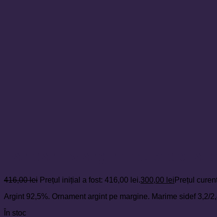
Pandantiv argint cu sidef al
416,00
lei
Prețul inițial a fost: 416,00 lei.
300,00
lei
Prețul curent
Argint 92,5%. Ornament argint pe margine. Marime sidef 3,2/2
În stoc