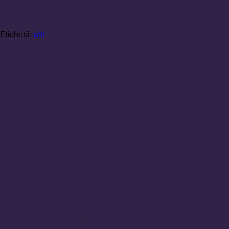
Etichetă:
alb
v argint cu sidef alb”