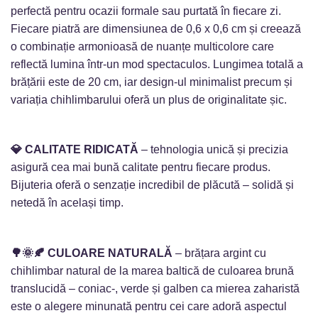
perfectă pentru ocazii formale sau purtată în fiecare zi.
Fiecare piatră are dimensiunea de 0,6 x 0,6 cm și creează
o combinație armonioasă de nuanțe multicolore care
reflectă lumina într-un mod spectaculos. Lungimea totală a
brățării este de 20 cm, iar design-ul minimalist precum și
variația chihlimbarului oferă un plus de originalitate șic.
💎 CALITATE RIDICATĂ
– tehnologia unică și precizia
asigură cea mai bună calitate pentru fiecare produs.
Bijuteria oferă o senzație incredibil de plăcută – solidă și
netedă în același timp.
🌳🌞🍂 CULOARE NATURALĂ
– brățara argint cu
chihlimbar natural de la marea baltică de culoarea brună
translucidă – coniac-, verde și galben ca mierea zaharistă
este o alegere minunată pentru cei care adoră aspectul