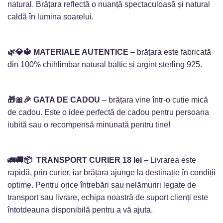
natural. Brățara reflectă o nuanță spectaculoasă și natural
caldă în lumina soarelui.
🌿💎🔱 MATERIALE AUTENTICE
– brățara este fabricată
din 100% chihlimbar natural baltic și argint sterling 925.
🎁🎀🎉 GATA DE CADOU
– brățara vine într-o cutie mică
de cadou. Este o idee perfectă de cadou pentru persoana
iubită sau o recompensă minunată pentru tine!
🚛🚚📦 TRANSPORT CURIER 18 lei
– Livrarea este
rapidă, prin curier, iar brățara ajunge la destinație în condiții
optime. Pentru orice întrebări sau nelămuriri legate de
transport sau livrare, echipa noastră de suport clienți este
întotdeauna disponibilă pentru a vă ajuta.