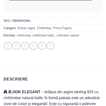
SKU:
OB004AGMix
Categorii:
Bratari argint
,
Chihlimbar
,
Prima Pagina
Etichete:
chihlimbar
,
chihlimbar baltic
,
chilimbar natural
DESCRIERE
👸 💃LOOK ELEGANT
– brățara din argint sterling 925 cu
chihlimbar natural baltic în formă patrata este un adevărat
izvor de culori și eleganță!. Este cu siguranță o potrivire