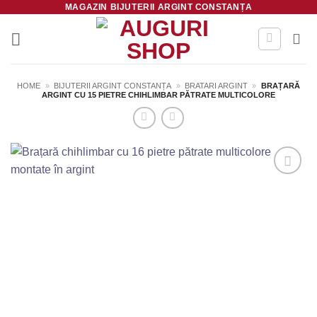
MAGAZIN BIJUTERII ARGINT CONSTANȚA
Skip
to
content
HOME
»
BIJUTERII ARGINT CONSTANȚA
»
BRATARI ARGINT
»
BRAȚARĂ
ARGINT CU 15 PIETRE CHIHLIMBAR PĂTRATE MULTICOLORE
Salvează