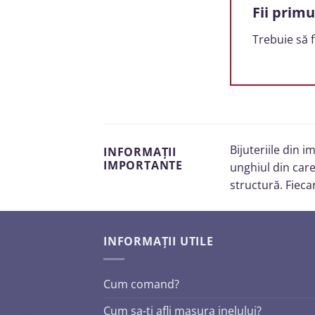
Fii primu
Trebuie să f
Bijuteriile din 
INFORMAȚII
IMPORTANTE
unghiul din care
structură. Fieca
INFORMAȚII UTILE
Cum comand?
Cum sa-ti afli masura inelului?