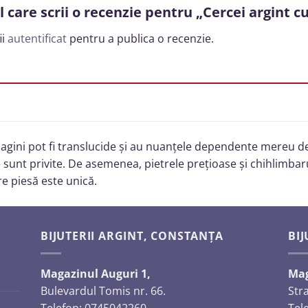
l care scrii o recenzie pentru „Cercei argint c
ii
autentificat
pentru a publica o recenzie.
imagini pot fi translucide și au nuanțele dependente mereu de
 sunt privite. De asemenea, pietrele prețioase și chihlimbaru
re piesă este unică.
BIJUTERII ARGINT, CONSTANȚA
BIJ
Magazinul Auguri 1,
Mag
Bulevardul Tomis nr. 66.
Str
Telefon: 0745042260
Tel