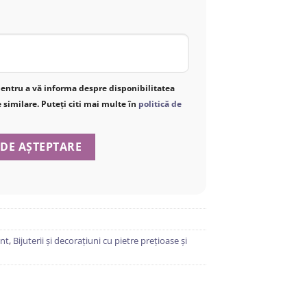
t pentru a vă informa despre disponibilitatea
similare. Puteți citi mai multe în
politică de
int
,
Bijuterii și decorațiuni cu pietre prețioase și