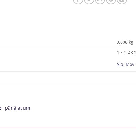
0,008 kg
4 × 1,2 c
Alb
,
Mov
zii până acum.