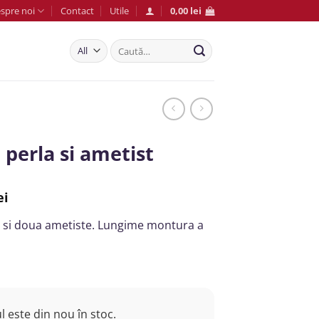
spre noi
Contact
Utile
0,00
lei
Caută
după:
 perla si ametist
Prețul
ei
curent
a si doua ametiste. Lungime montura a
este:
160,00 lei.
ei.
 este din nou în stoc.