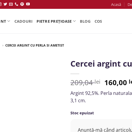
Acasă
De
INT
CADOURI
PIETRE PREȚIOASE
BLOG
COS
T
»
CERCEI ARGINT CU PERLA SI AMETIST
Cercei argint cu
Salvează
Prețul
209,04
160,00
lei
l
inițial
Argint 92,5%. Perla natural
a
3,1 cm.
fost:
209,04 l
Stoc epuizat
Anunță-mă când articolul