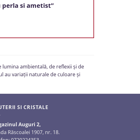
u perla si ametist”
 lumina ambientală, de reflexii și de
l au variații naturale de culoare și
UTERII SI CRISTALE
azinul Auguri 2,
ada Răscoalei 1907, nr. 18.
efon: 0720224353