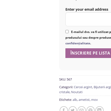
Enter your email address
E-mailul dvs. va fi utiliza
produsului sau despre produse 
confidențialitate
.
SKU:
567
Categorii:
Cercei argint
,
Bijuterii arg
cristale
,
Noutati
Etichete:
alb
,
ametist
,
mov