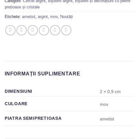
Categorii:
Cercei argint
,
Bijuterii argint
,
Bijuterii și decorațiuni cu pietre
prețioase și cristale
Etichete:
ametist
,
argint
,
mov
,
Noutăți
INFORMAȚII SUPLIMENTARE
DIMENSIUNI
2 × 0,9 cm
CULOARE
mov
PIATRA SEMIPRETIOASA
ametist