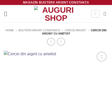
MAGAZIN BIJUTERII ARGINT CONSTANȚA
Skip
to
content
HOME
»
BIJUTERII ARGINT CONSTANȚA
»
CERCEI ARGINT
»
CERCEI DIN
ARGINT CU AMETIST
Salvează