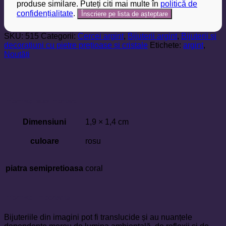
produse similare. Puteți citi mai multe în
politică de
confidențialitate
.
SKU:
515
Categorii:
Cercei argint
,
Bijuterii argint
,
Bijuterii și
decorațiuni cu pietre prețioase și cristale
Etichete:
argint
,
Noutăți
Informații suplimentare
Dimensiuni
1,9 × 1,4 cm
culoare
rosu
piatra semipretioasa
coral
Informații importante
Bijuteriile din imagini pot fi translucide și au nuanțele