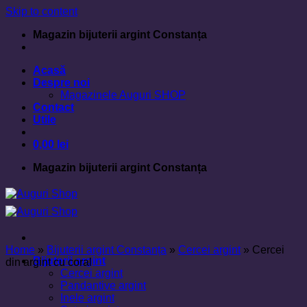
Skip to content
Magazin bijuterii argint Constanța
Acasă
Despre noi
Magazinele Auguri SHOP
Contact
Utile
0,00
lei
Magazin bijuterii argint Constanța
Home
»
Bijuterii argint Constanța
»
Cercei argint
»
Cercei
Bijuterii argint
din argint cu coral
Cercei argint
Pandantive argint
Inele argint