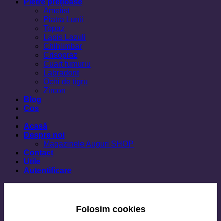
Pietre prețioase
Ametist
Piatra Lunii
Topaz
Lapis Lazuli
Chihlimbar
Crisopraz
Cuart fumuriu
Labradorit
Ochi de tigru
Zircon
Blog
Cos
Acasă
Despre noi
Magazinele Auguri SHOP
Contact
Utile
Autentificare
Folosim cookies