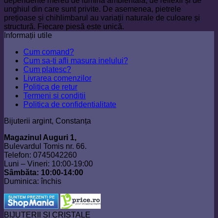
dependente mereu de lumina ambientală, de reflexii și de
unghiul din care sunt privite. De asemenea, pietrele
prețioase și chihlimbarul au variații naturale de culoare și
structură. Fiecare piesă este unică.
Informații utile
Cum comand?
Cum sa-ti afli masura inelului?
Cum platesc?
Livrarea comenzilor
Politica de retur
Termeni si conditii
Politica de confidentialitate
Bijuterii argint, Constanța
Magazinul Auguri 1,
Bulevardul Tomis nr. 66.
Telefon: 0745042260
Luni – Vineri: 10:00-19:00
Sâmbăta: 10:00-14:00
Duminica: închis
BIJUTERII SI CRISTALE