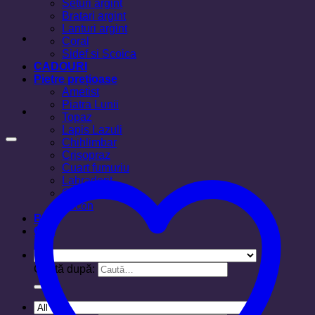
Seturi argint
Bratari argint
Lanturi argint
Coral
Sidef si Scoica
CADOURI
Pietre prețioase
Ametist
Piatra Lunii
Topaz
Lapis Lazuli
Chihlimbar
Crisopraz
Cuart fumuriu
Labradorit
Ochi de tigru
Zircon
Blog
Cos
Caută după: