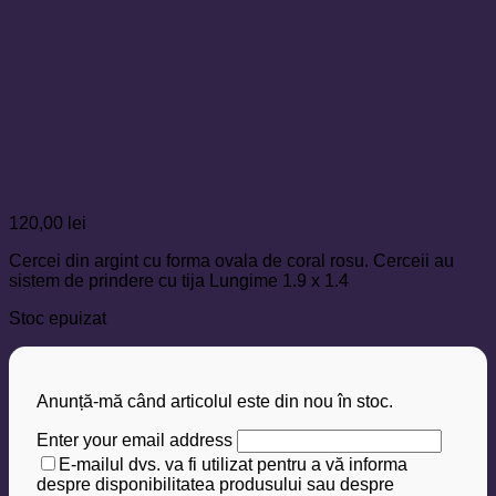
Cercei din argint cu coral
120,00
lei
Cercei din argint cu forma ovala de coral rosu. Cerceii au
sistem de prindere cu tija Lungime 1.9 x 1.4
Stoc epuizat
Anunță-mă când articolul este din nou în stoc.
Enter your email address
E-mailul dvs. va fi utilizat pentru a vă informa
despre disponibilitatea produsului sau despre