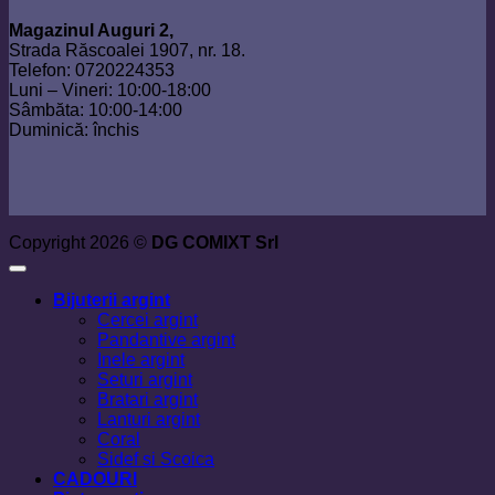
Magazinul Auguri 2,
Strada Răscoalei 1907, nr. 18.
Telefon: 0720224353
Luni – Vineri: 10:00-18:00
Sâmbăta: 10:00-14:00
Duminică: închis
Copyright 2026 ©
DG COMIXT Srl
Bijuterii argint
Cercei argint
Pandantive argint
Inele argint
Seturi argint
Bratari argint
Lanturi argint
Coral
Sidef si Scoica
CADOURI