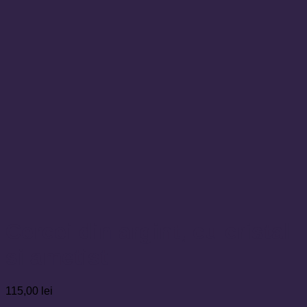
Cercei din argint, cu cristal
si ametist
115,00
lei