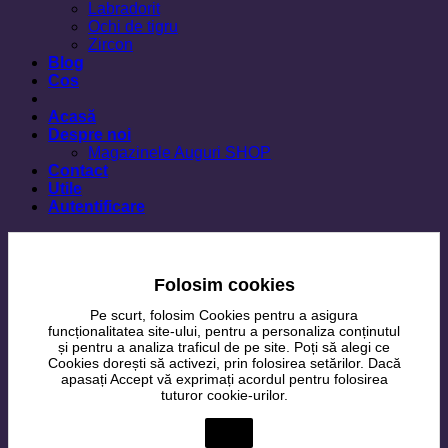
Labradorit
Ochi de tigru
Zircon
Blog
Cos
Acasă
Despre noi
Magazinele Auguri SHOP
Contact
Utile
Autentificare
Folosim cookies
Pe scurt, folosim Cookies pentru a asigura
funcționalitatea site-ului, pentru a personaliza conținutul
și pentru a analiza traficul de pe site. Poți să alegi ce
Cookies dorești să activezi, prin folosirea setărilor. Dacă
apasați Accept vă exprimați acordul pentru folosirea
tuturor cookie-urilor.
Setări