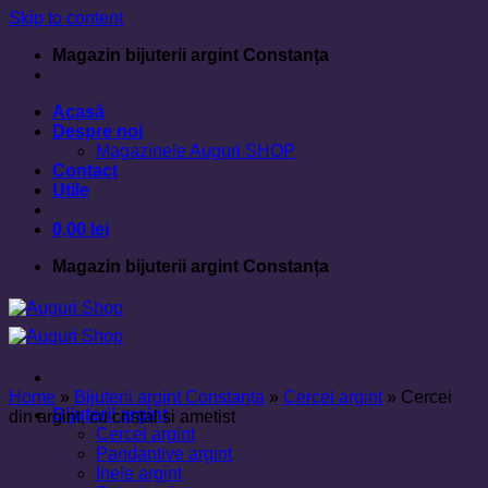
Skip to content
Magazin bijuterii argint Constanța
Acasă
Despre noi
Magazinele Auguri SHOP
Contact
Utile
0,00
lei
Magazin bijuterii argint Constanța
Home
»
Bijuterii argint Constanța
»
Cercei argint
»
Cercei
Bijuterii argint
din argint, cu cristal si ametist
Cercei argint
Pandantive argint
Inele argint