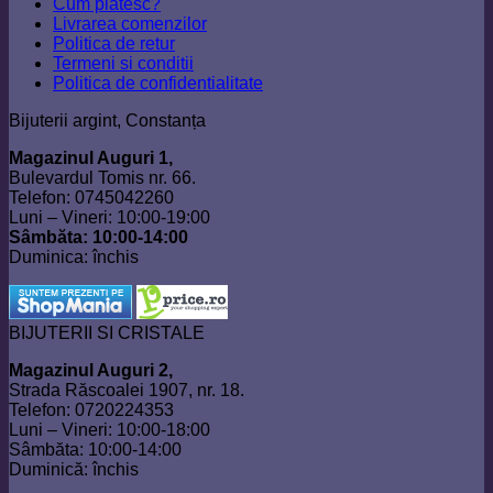
Cum platesc?
Livrarea comenzilor
Politica de retur
Termeni si conditii
Politica de confidentialitate
Bijuterii argint, Constanța
Magazinul Auguri 1,
Bulevardul Tomis nr. 66.
Telefon: 0745042260
Luni – Vineri: 10:00-19:00
Sâmbăta: 10:00-14:00
Duminica: închis
BIJUTERII SI CRISTALE
Magazinul Auguri 2,
Strada Răscoalei 1907, nr. 18.
Telefon: 0720224353
Luni – Vineri: 10:00-18:00
Sâmbăta: 10:00-14:00
Duminică: închis