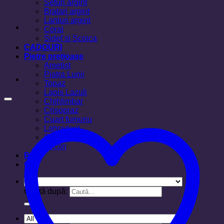
Seturi argint
Bratari argint
Lanturi argint
Coral
Sidef si Scoica
CADOURI
Pietre prețioase
Ametist
Piatra Lunii
Topaz
Lapis Lazuli
Chihlimbar
Crisopraz
Cuart fumuriu
Labradorit
Ochi de tigru
Zircon
Blog
Cos
Caută după: