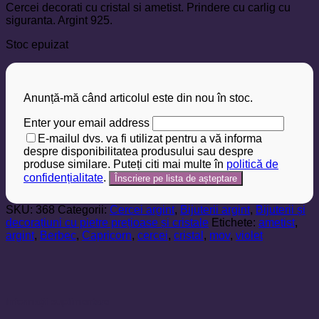
Cercei decorati cu cristal si ametist. Prindere cu carlig cu
siguranta. Argint 925.
Stoc epuizat
Anunță-mă când articolul este din nou în stoc.
Enter your email address
E-mailul dvs. va fi utilizat pentru a vă informa
despre disponibilitatea produsului sau despre
produse similare. Puteți citi mai multe în
politică de
confidențialitate
.
SKU:
368
Categorii:
Cercei argint
,
Bijuterii argint
,
Bijuterii și
decorațiuni cu pietre prețioase și cristale
Etichete:
ametist
,
argint
,
Berbec
,
Capricorn
,
cercei
,
cristal
,
mov
,
violet
Informații suplimentare