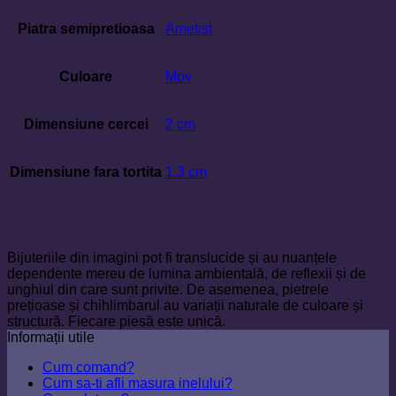
Piatra semipretioasa
Ametist
Culoare
Mov
Dimensiune cercei
2 cm
Dimensiune fara tortita
1.3 cm
Informații importante
Bijuteriile din imagini pot fi translucide și au nuanțele
dependente mereu de lumina ambientală, de reflexii și de
unghiul din care sunt privite. De asemenea, pietrele
prețioase și chihlimbarul au variații naturale de culoare și
structură. Fiecare piesă este unică.
Informații utile
Cum comand?
Cum sa-ti afli masura inelului?