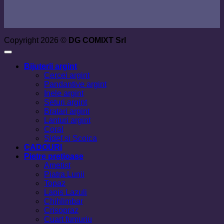
Copyright 2026 ©
DG COMIXT Srl
Bijuterii argint
Cercei argint
Pandantive argint
Inele argint
Seturi argint
Bratari argint
Lanturi argint
Coral
Sidef si Scoica
CADOURI
Pietre prețioase
Ametist
Piatra Lunii
Topaz
Lapis Lazuli
Chihlimbar
Crisopraz
Cuart fumuriu