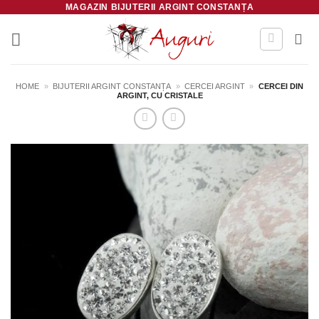
MAGAZIN BIJUTERII ARGINT CONSTANȚA
Skip
to
content
HOME
»
BIJUTERII ARGINT CONSTANȚA
»
CERCEI ARGINT
»
CERCEI DIN
ARGINT, CU CRISTALE
Salvează