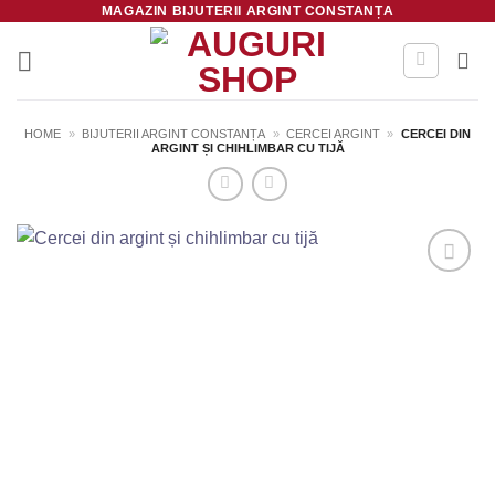
MAGAZIN BIJUTERII ARGINT CONSTANȚA
Skip
to
content
HOME
»
BIJUTERII ARGINT CONSTANȚA
»
CERCEI ARGINT
»
CERCEI DIN
ARGINT ȘI CHIHLIMBAR CU TIJĂ
Salvează