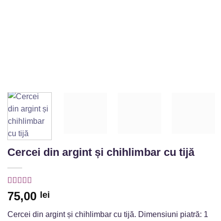
Cercei din argint și chihlimbar cu tijă
Evaluat la
5
75,00
lei
din 5 pe
baza unei
Cercei din argint și chihlimbar cu tijă. Dimensiuni piatră: 1
singure