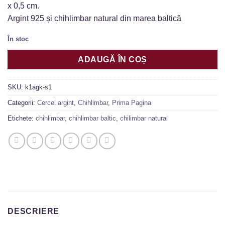
evaluări
x 0,5 cm.
Argint 925 și chihlimbar natural din marea baltică
În stoc
ADAUGĂ ÎN COȘ
SKU:
k1agk-s1
Categorii:
Cercei argint
,
Chihlimbar
,
Prima Pagina
Etichete:
chihlimbar
,
chihlimbar baltic
,
chilimbar natural
DESCRIERE