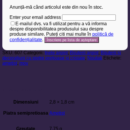
Anunță-mă când articolul este din nou în stoc.
Enter your email address
E-mailul dvs. va fi utilizat pentru a vă informa
despre disponibilitatea produsului sau despre
produse similare. Puteți citi mai multe în
politică de
confidențialitate
.
SKU:
607
Categorii:
Inele argint
,
Bijuterii argint
,
Bijuterii și
decorațiuni cu pietre prețioase și cristale
,
Noutati
Etichete:
ametist
,
mov
Informații suplimentare
Dimensiuni
2,8 × 1,8 cm
Piatra semipretioasa
Ametist
Greutate
7.75 g