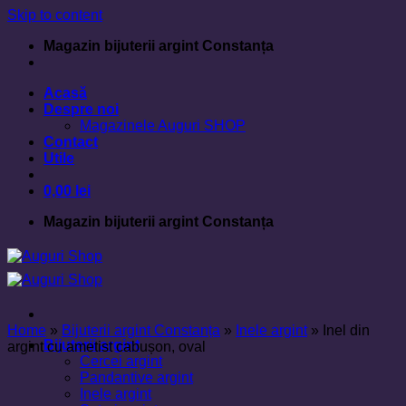
Skip to content
Magazin bijuterii argint Constanța
Acasă
Despre noi
Magazinele Auguri SHOP
Contact
Utile
0,00
lei
Magazin bijuterii argint Constanța
Home
»
Bijuterii argint Constanța
»
Inele argint
»
Inel din
Bijuterii argint
argint cu ametist cabușon, oval
Cercei argint
Pandantive argint
Inele argint