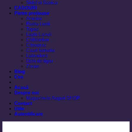
Sidef si Scoica
CADOURI
Pietre prețioase
Ametist
Piatra Lunii
Topaz
Lapis Lazuli
Chihlimbar
Crisopraz
Cuart fumuriu
Labradorit
Ochi de tigru
Zircon
Blog
Cos
Acasă
Despre noi
Magazinele Auguri SHOP
Contact
Utile
Autentificare