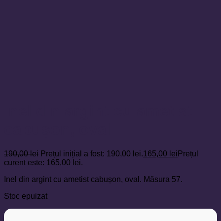
Inel din argint cu ametist
cabușon, oval
190,00
lei
Prețul inițial a fost: 190,00 lei.
165,00
lei
Prețul
curent este: 165,00 lei.
Inel din argint cu ametist cabușon, oval. Măsura 57.
Stoc epuizat