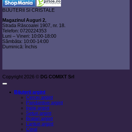
BIJUTERII SI CRISTALE
Magazinul Auguri 2,
Strada Răscoalei 1907, nr. 18.
Telefon: 0720224353
Luni – Vineri: 10:00-18:00
Sâmbăta: 10:00-14:00
Duminică: închis
Copyright 2026 ©
DG COMIXT Srl
Bijuterii argint
Cercei argint
Pandantive argint
Inele argint
Seturi argint
Bratari argint
Lanturi argint
Coral