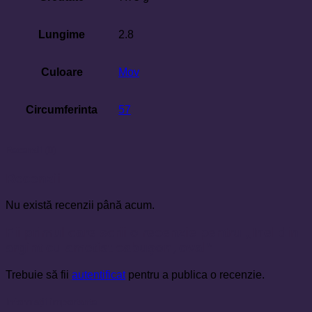
Lungime
2.8
Culoare
Mov
Circumferinta
57
Recenzii (0)
Recenzii
Nu există recenzii până acum.
Fii primul care scrii o recenzie pentru „Inel din
argint cu ametist cabușon, oval”
Trebuie să fii
autentificat
pentru a publica o recenzie.
Informații importante