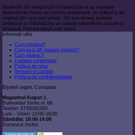
Bijuteriile din imagini pot fi translucide și au nuanțele
dependente mereu de lumina ambientală, de reflexii și de
unghiul din care sunt privite. De asemenea, pietrele
prețioase și chihlimbarul au variații naturale de culoare și
structură. Fiecare piesă este unică.
Informații utile
Cum comand?
Cum sa-ti afli masura inelului?
Cum platesc?
Livrarea comenzilor
Politica de retur
Termeni si conditii
Politica de confidentialitate
Bijuterii argint, Constanța
Magazinul Auguri 1,
Bulevardul Tomis nr. 66.
Telefon: 0745042260
Luni – Vineri: 10:00-19:00
Sâmbăta: 10:00-14:00
Duminica: închis