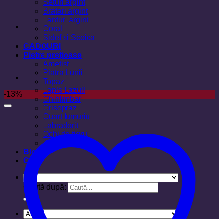
Seturi argint
Bratari argint
Lanturi argint
Coral
Sidef si Scoica
CADOURI
Pietre prețioase
Ametist
Piatra Lunii
Topaz
Lapis Lazuli
-13%
Chihlimbar
Crisopraz
Cuart fumuriu
Labradorit
Ochi de tigru
Zircon
Blog
Cos
Caută după: