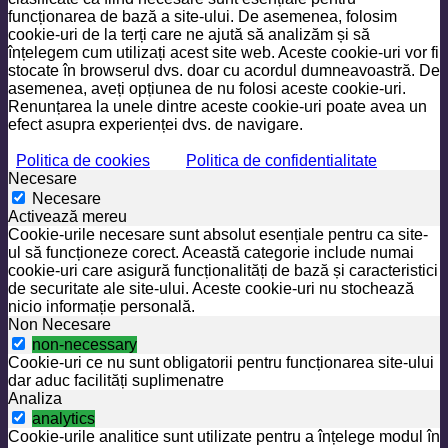
funcționarea de bază a site-ului. De asemenea, folosim
cookie-uri de la terți care ne ajută să analizăm și să
înțelegem cum utilizați acest site web. Aceste cookie-uri vor fi
stocate în browserul dvs. doar cu acordul dumneavoastră. De
asemenea, aveți opțiunea de nu folosi aceste cookie-uri.
Renunțarea la unele dintre aceste cookie-uri poate avea un
efect asupra experienței dvs. de navigare.
Politica de cookies
Politica de confidentialitate
Necesare
Necesare
Activează mereu
Cookie-urile necesare sunt absolut esențiale pentru ca site-
ul să funcționeze corect. Această categorie include numai
cookie-uri care asigură funcționalități de bază și caracteristici
de securitate ale site-ului. Aceste cookie-uri nu stochează
nicio informație personală.
Non Necesare
non-necessary
Cookie-uri ce nu sunt obligatorii pentru funcționarea site-ului
dar aduc facilități suplimenatre
Analiza
analytics
Cookie-urile analitice sunt utilizate pentru a înțelege modul în