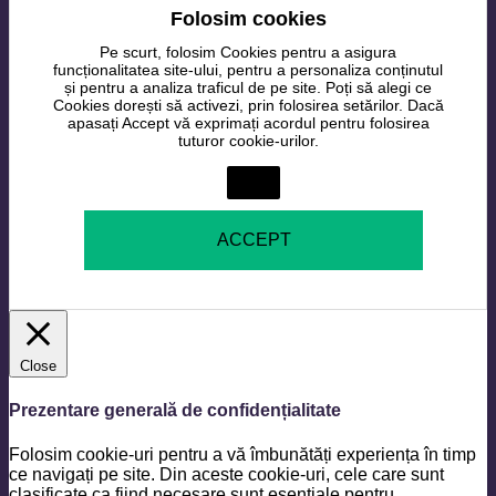
Folosim cookies
Pe scurt, folosim Cookies pentru a asigura
funcționalitatea site-ului, pentru a personaliza conținutul
și pentru a analiza traficul de pe site. Poți să alegi ce
Cookies dorești să activezi, prin folosirea setărilor. Dacă
apasați Accept vă exprimați acordul pentru folosirea
tuturor cookie-urilor.
Setări
ACCEPT
Close
Prezentare generală de confidențialitate
Folosim cookie-uri pentru a vă îmbunătăți experiența în timp
ce navigați pe site. Din aceste cookie-uri, cele care sunt
clasificate ca fiind necesare sunt esențiale pentru