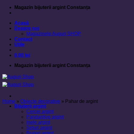
Skip
Magazin bijuterii argint Constanța
to
content
Acasă
Despre noi
Magazinele Auguri SHOP
Contact
Utile
0,00
lei
Magazin bijuterii argint Constanța
Home
»
Obiecte decorative
»
Pahar de argint
Bijuterii argint
Cercei argint
Pandantive argint
Inele argint
Seturi argint
Bratari argint