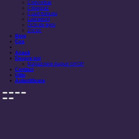
Chihlimbar
Crisopraz
Cuart fumuriu
Labradorit
Ochi de tigru
Zircon
Blog
Cos
Acasă
Despre noi
Magazinele Auguri SHOP
Contact
Utile
Autentificare