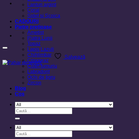
Lanturi argint
Coral
Sidef si Scoica
CADOURI
Pietre prețioase
Ametist
Piatra Lunii
Topaz
Lapis Lazuli
Chihlimbar
Salvează
Crisopraz
Cuart fumuriu
Labradorit
Ochi de tigru
Zircon
Blog
Cos
Caută
după:
Caută
după: