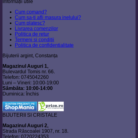
Informații utile
Cum comand?
Cum sa-ti afli masura inelului?
Cum platesc?
Livrarea comenzilor
Politica de retur
Termeni si conditii
Politica de confidentialitate
Bijuterii argint, Constanța
Magazinul Auguri 1,
Bulevardul Tomis nr. 66.
Telefon: 0745042260
Luni – Vineri: 10:00-19:00
Sâmbăta: 10:00-14:00
Duminica: închis
BIJUTERII SI CRISTALE
Magazinul Auguri 2,
Strada Răscoalei 1907, nr. 18.
Telefon: 0720224353