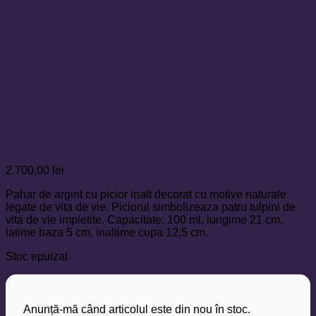
Pahar de argint
2.700,00
lei
Pahar de argint cu picior inalt decorat cu motive naturale
legate de vita de vie. Piciorul simbolizeaza patru tulpini de
vita de vie impletite. Capacitate: 100 ml, lungime 21 cm,
latime baza 5 cm, inaltime cupa 12,5 cm.
Stoc epuizat
Anunță-mă când articolul este din nou în stoc.