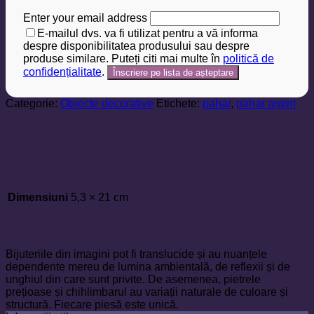
Enter your email address
E-mailul dvs. va fi utilizat pentru a vă informa
despre disponibilitatea produsului sau despre
produse similare. Puteți citi mai multe în
politică de
confidențialitate
.
Categorie:
Obiecte decorative
Etichete:
pahar
,
pahar argint
Informații suplimentare
Dimensiuni
5,3 × 21 cm
Informații importante
Bijuteriile din imagini pot fi translucide și au nuanțele
dependente mereu de lumina ambientală, de reflexii și de
unghiul din care sunt privite. De asemenea, pietrele
prețioase și chihlimbarul au variații naturale de culoare și
structură. Fiecare piesă este unică.