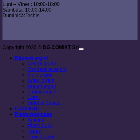
Luni – Vineri: 10:00-18:00
Sâmbăta: 10:00-14:00
Duminică: închis
Copyright 2026 ©
DG COMIXT Srl
Bijuterii argint
Cercei argint
Pandantive argint
Inele argint
Seturi argint
Bratari argint
Lanturi argint
Coral
Sidef si Scoica
CADOURI
Pietre prețioase
Ametist
Piatra Lunii
Topaz
Lapis Lazuli