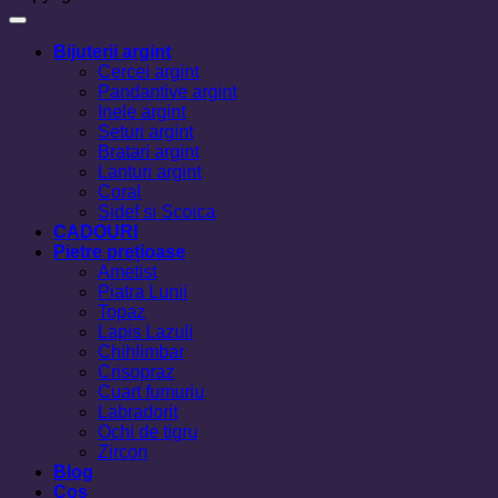
Bijuterii argint
Cercei argint
Pandantive argint
Inele argint
Seturi argint
Bratari argint
Lanturi argint
Coral
Sidef si Scoica
CADOURI
Pietre prețioase
Ametist
Piatra Lunii
Topaz
Lapis Lazuli
Chihlimbar
Crisopraz
Cuart fumuriu
Labradorit
Ochi de tigru
Zircon
Blog
Cos