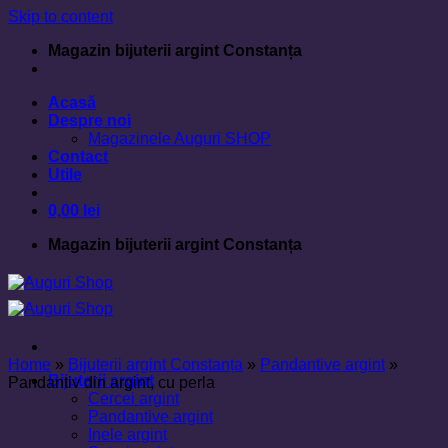
Skip to content
Magazin bijuterii argint Constanța
Acasă
Despre noi
Magazinele Auguri SHOP
Contact
Utile
0,00
lei
Magazin bijuterii argint Constanța
Home
»
Bijuterii argint Constanța
»
Pandantive argint
»
Bijuterii argint
Pandantiv din argint, cu perla
Cercei argint
Pandantive argint
Inele argint