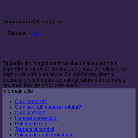
Informații suplimentare
Dimensiuni
3,00 × 2,00 cm
Culoare
Alb
Informații importante
Bijuteriile din imagini pot fi translucide și au nuanțele
dependente mereu de lumina ambientală, de reflexii și de
unghiul din care sunt privite. De asemenea, pietrele
prețioase și chihlimbarul au variații naturale de culoare și
structură. Fiecare piesă este unică.
Informații utile
Cum comand?
Cum sa-ti afli masura inelului?
Cum platesc?
Livrarea comenzilor
Politica de retur
Termeni si conditii
Politica de confidentialitate