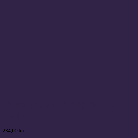
Pandantiv din argint, cu
perla
234,00
lei