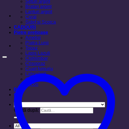
Seturi argint
Bratari argint
Lanturi argint
Coral
Sidef si Scoica
CADOURI
Pietre prețioase
Ametist
Piatra Lunii
Topaz
Lapis Lazuli
Chihlimbar
Crisopraz
Cuart fumuriu
Labradorit
Ochi de tigru
Zircon
Blog
Cos
Caută după: