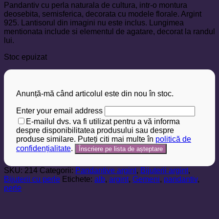
Pandantiv cu perla naturala de cultura, intr-o montura
deosebita, semisferica, decorata cu modele florale. Argint
925. Lantisorul din imagini nu este inclus. Lungimea
mentionata include si elementul de agatare, decorat la randul
lui.
Stoc epuizat
Anunță-mă când articolul este din nou în stoc.
Enter your email address
E-mailul dvs. va fi utilizat pentru a vă informa
despre disponibilitatea produsului sau despre
produse similare. Puteți citi mai multe în
politică de
confidențialitate
.
SKU:
214
Categorii:
Pandantive argint
,
Bijuterii argint
,
Bijuterii cu perle
Etichete:
alb
,
argint
,
Gemeni
,
pandantiv
,
perle