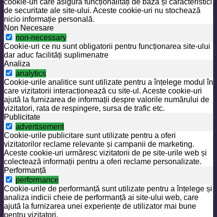
cookie-uri care asigură funcționalități de bază și caracteristici
de securitate ale site-ului. Aceste cookie-uri nu stochează
nicio informație personală.
Non Necesare
non-necessary
Cookie-uri ce nu sunt obligatorii pentru funcționarea site-ului
dar aduc facilități suplimenatre
Analiza
analytics
Cookie-urile analitice sunt utilizate pentru a înțelege modul în
care vizitatorii interacționează cu site-ul. Aceste cookie-uri
ajută la furnizarea de informații despre valorile numărului de
vizitatori, rata de respingere, sursa de trafic etc.
Publicitate
advertisement
Cookie-urile publicitare sunt utilizate pentru a oferi
vizitatorilor reclame relevante și campanii de marketing.
Aceste cookie-uri urmăresc vizitatorii de pe site-urile web și
colectează informații pentru a oferi reclame personalizate.
Performanță
performance
Cookie-urile de performanță sunt utilizate pentru a înțelege și
analiza indicii cheie de performanță ai site-ului web, care
ajută la furnizarea unei experiențe de utilizator mai bune
pentru vizitatori.