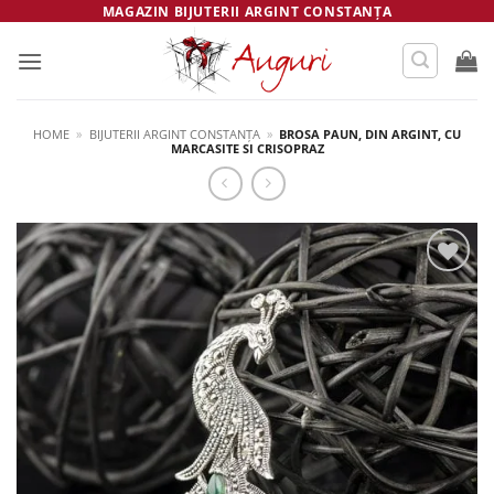
Skip
MAGAZIN BIJUTERII ARGINT CONSTANȚA
to
content
HOME
»
BIJUTERII ARGINT CONSTANȚA
»
BROSA PAUN, DIN ARGINT, CU
MARCASITE SI CRISOPRAZ
Salvează