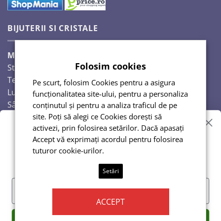
BIJUTERII SI CRISTALE
Magazinul Auguri 2,
Folosim cookies
Strada Răscoalei 1907, nr. 18.
Telefon: 0720224353
Pe scurt, folosim Cookies pentru a asigura
Luni – Vineri: 10:00-18:00
funcționalitatea site-ului, pentru a personaliza
Sâmbăta: 10:00-14:00
conținutul și pentru a analiza traficul de pe
Duminică: închis
site. Poți să alegi ce Cookies dorești să
activezi, prin folosirea setărilor. Dacă apasați
Vrei reduceri?
Accept vă exprimați acordul pentru folosirea
tuturor cookie-urilor.
Abonează-te și te anunțăm!
Setări
ACCEPT