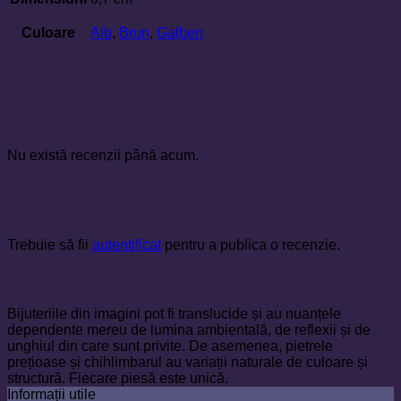
Culoare
Alb
,
Brun
,
Galben
Recenzii (0)
Recenzii
Nu există recenzii până acum.
Fii primul care scrii o recenzie pentru „Cercei
din argint, cu cristale”
Trebuie să fii
autentificat
pentru a publica o recenzie.
Informații importante
Bijuteriile din imagini pot fi translucide și au nuanțele
dependente mereu de lumina ambientală, de reflexii și de
unghiul din care sunt privite. De asemenea, pietrele
prețioase și chihlimbarul au variații naturale de culoare și
structură. Fiecare piesă este unică.
Informații utile