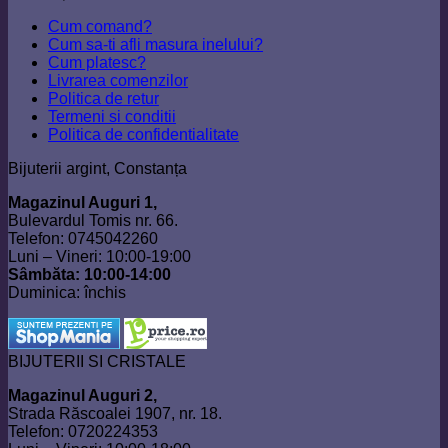
Cum comand?
Cum sa-ti afli masura inelului?
Cum platesc?
Livrarea comenzilor
Politica de retur
Termeni si conditii
Politica de confidentialitate
Bijuterii argint, Constanța
Magazinul Auguri 1,
Bulevardul Tomis nr. 66.
Telefon: 0745042260
Luni – Vineri: 10:00-19:00
Sâmbăta: 10:00-14:00
Duminica: închis
BIJUTERII SI CRISTALE
Magazinul Auguri 2,
Strada Răscoalei 1907, nr. 18.
Telefon: 0720224353