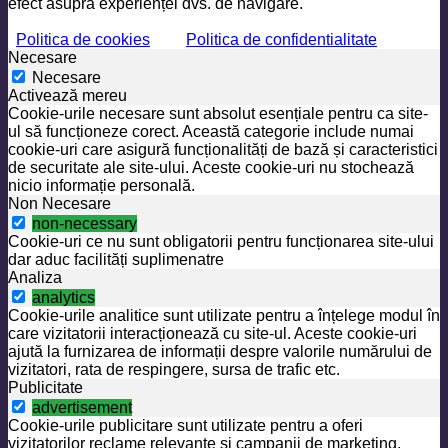
efect asupra experienței dvs. de navigare.
Politica de cookies
Politica de confidentialitate
Necesare
Necesare
Activează mereu
Cookie-urile necesare sunt absolut esențiale pentru ca site-
ul să funcționeze corect. Această categorie include numai
cookie-uri care asigură funcționalități de bază și caracteristici
de securitate ale site-ului. Aceste cookie-uri nu stochează
nicio informație personală.
Non Necesare
non-necessary
Cookie-uri ce nu sunt obligatorii pentru funcționarea site-ului
dar aduc facilități suplimenatre
Analiza
analytics
Cookie-urile analitice sunt utilizate pentru a înțelege modul în
care vizitatorii interacționează cu site-ul. Aceste cookie-uri
ajută la furnizarea de informații despre valorile numărului de
vizitatori, rata de respingere, sursa de trafic etc.
Publicitate
advertisement
Cookie-urile publicitare sunt utilizate pentru a oferi
vizitatorilor reclame relevante și campanii de marketing.