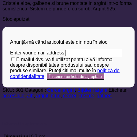
Cristale albe, galbene si brune montate in argint intr-o forma
semisferica. Sistem de prindere cu surub. Argint 925.
Stoc epuizat
Anunță-mă când articolul este din nou în stoc.
Enter your email address
E-mailul dvs. va fi utilizat pentru a vă informa
despre disponibilitatea produsului sau despre
produse similare. Puteți citi mai multe în
politică de
confidențialitate
.
SKU:
301
Categorii:
Cercei argint
,
Bijuterii argint
Etichete:
accesibile
,
alb
,
argint
,
brun
,
cercei
,
cristale
,
galben
Informații suplimentare
Dimensiuni
0,7 cm