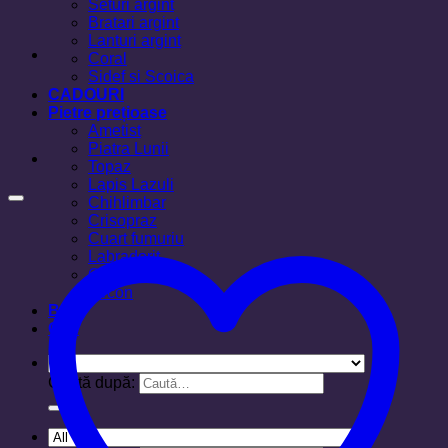
Seturi argint
Bratari argint
Lanturi argint
Coral
Sidef si Scoica
CADOURI
Pietre prețioase
Ametist
Piatra Lunii
Topaz
Lapis Lazuli
Chihlimbar
Crisopraz
Cuart fumuriu
Labradorit
Ochi de tigru
Zircon
Blog
Cos
Caută după: