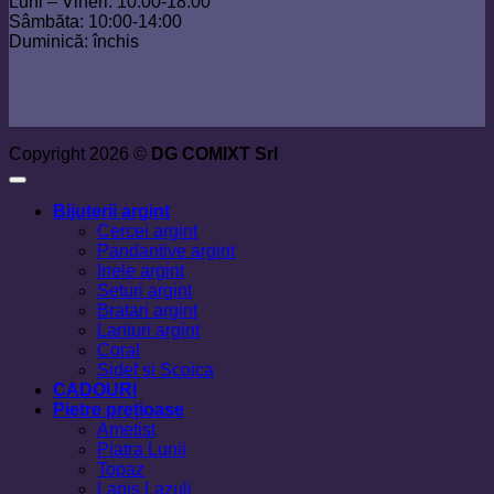
Luni – Vineri: 10:00-18:00
Sâmbăta: 10:00-14:00
Duminică: închis
Copyright 2026 ©
DG COMIXT Srl
Bijuterii argint
Cercei argint
Pandantive argint
Inele argint
Seturi argint
Bratari argint
Lanturi argint
Coral
Sidef si Scoica
CADOURI
Pietre prețioase
Ametist
Piatra Lunii
Topaz
Lapis Lazuli