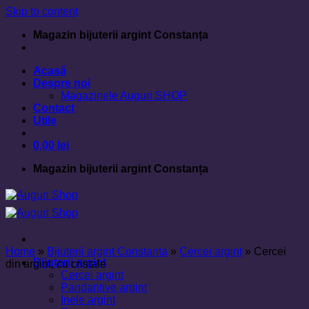
Skip to content
Magazin bijuterii argint Constanța
Acasă
Despre noi
Magazinele Auguri SHOP
Contact
Utile
0,00
lei
Magazin bijuterii argint Constanța
Home
»
Bijuterii argint Constanța
»
Cercei argint
»
Cercei
Bijuterii argint
din argint, cu cristale
Cercei argint
Pandantive argint
Inele argint