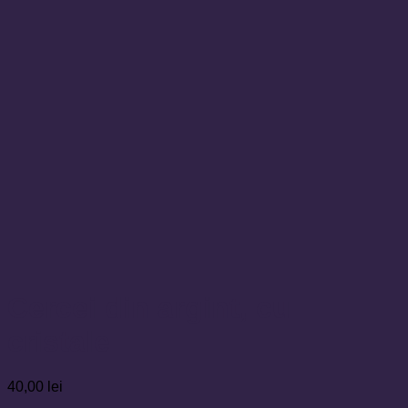
Cercei din argint, cu
cristale
40,00
lei