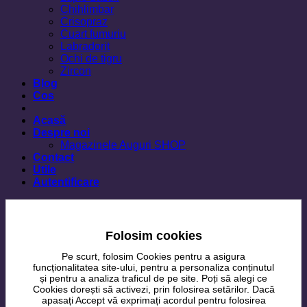
Chihlimbar
Crisopraz
Cuart fumuriu
Labradorit
Ochi de tigru
Zircon
Blog
Cos
Acasă
Despre noi
Magazinele Auguri SHOP
Contact
Utile
Autentificare
Folosim cookies
Pe scurt, folosim Cookies pentru a asigura
funcționalitatea site-ului, pentru a personaliza conținutul
și pentru a analiza traficul de pe site. Poți să alegi ce
Cookies dorești să activezi, prin folosirea setărilor. Dacă
apasați Accept vă exprimați acordul pentru folosirea