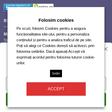
Folosim cookies
BIJUTERII SI CRISTALE
Pe scurt, folosim Cookies pentru a asigura
Magazinul Auguri 2,
funcționalitatea site-ului, pentru a personaliza
conținutul și pentru a analiza traficul de pe site.
Strada Răscoalei 1907, nr. 18.
Poți să alegi ce Cookies dorești să activezi, prin
Telefon: 0720224353
Vrei reduceri?
folosirea setărilor. Dacă apasați Accept vă
Luni – Vineri: 10:00-18:00
exprimați acordul pentru folosirea tuturor cookie-
Sâmbăta: 10:00-14:00
urilor.
Duminică: închis
Abonează-te și te anunțăm!
Setări
ACCEPT
I'm feeling lucky
Copyright 2026 ©
DG COMIXT Srl