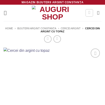
MAGAZIN BIJUTERII ARGINT CONSTANȚA
Skip
to
content
HOME
»
BIJUTERII ARGINT CONSTANȚA
»
CERCEI ARGINT
»
CERCEI DIN
ARGINT CU TOPAZ
Salvează