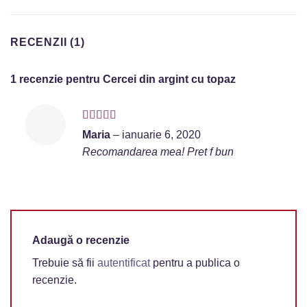
RECENZII (1)
1 recenzie pentru
Cercei din argint cu topaz
Evaluat la
5
Maria
–
ianuarie 6, 2020
din 5
Recomandarea mea! Pret f bun
Adaugă o recenzie
Trebuie să fii
autentificat
pentru a publica o
recenzie.