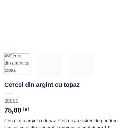
Cercei din argint cu topaz
Evaluat la
5
75,00
lei
din 5 pe
baza unei
Cercei din argint cu topaz. Cerceii au sistem de prindere
singure
evaluări
clasica cu carlig asigurat. Lungime cu agatatoare 1.9.